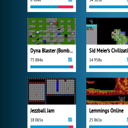
Dyna Blaster (Bomberman)
75 884x
14 958x
Jezzball Jam
Lemmings Online
18 065x
25 861x