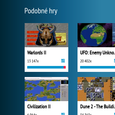
Podobné hry
Warlords II
UFO: E
13 147x
20 402x
Civilization II
Dune 2 - Th
6 964x
34 363x