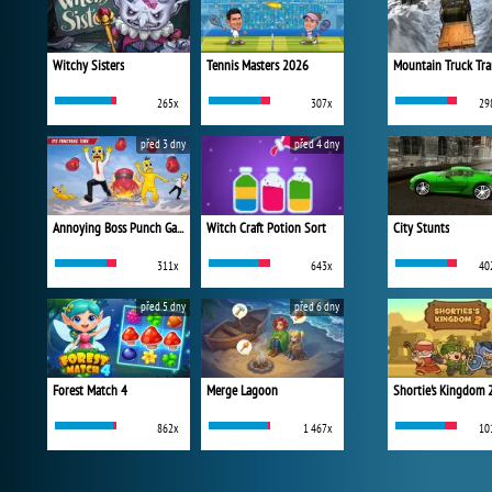
Witchy Sisters
Tennis Masters 2026
Mountain Truck Tra
265x
307x
29
před 3 dny
před 4 dny
Annoying Boss Punch Game
Witch Craft Potion Sort
City Stunts
311x
643x
40
před 5 dny
před 6 dny
Forest Match 4
Merge Lagoon
Shortie's Kingdom 
862x
1 467x
10