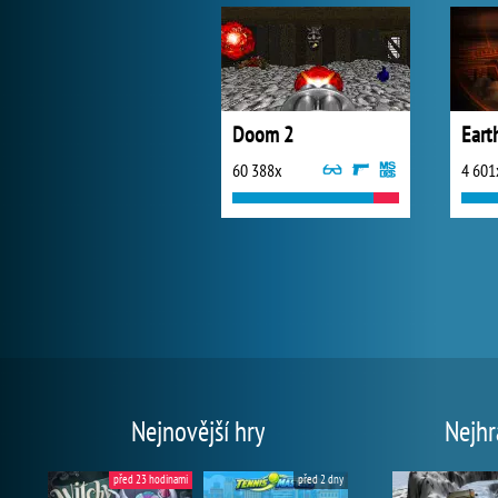
Doom 2
Eart
60 388x
4 601
Nejnovější hry
Nejhr
před 23 hodinami
před 2 dny