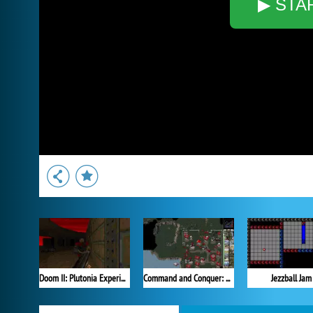
▶ STA
Doom II: Plutonia Experiment
Command and Conquer: Red Alert
Jezzball Jam