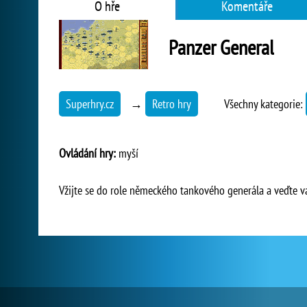
O hře
Komentáře
Panzer General
Superhry.cz
→
Retro hry
Všechny kategorie:
Ovládání hry:
myší
Vžijte se do role německého tankového generála a veďte vaš