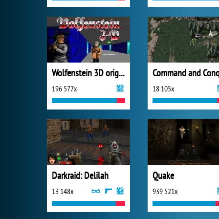
Wolfenstein 3D original
196 577x
18 105x
Darkraid: Delilah
Quake
13 148x
939 521x