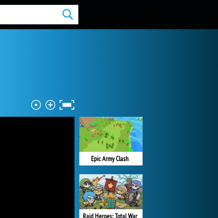
Epic Army Clash
Raid Heroes: Total War