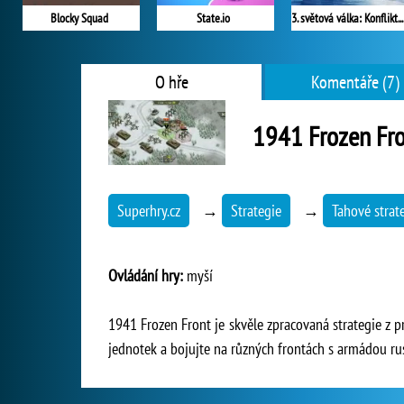
Blocky Squad
State.io
3. světová válka: Konflikt národů
O hře
Komentáře (7)
1941 Frozen Fr
Superhry.cz
→
Strategie
→
Tahové strat
Ovládání hry:
myší
1941 Frozen Front je skvěle zpracovaná strategie z pr
jednotek a bojujte na různých frontách s armádou ru