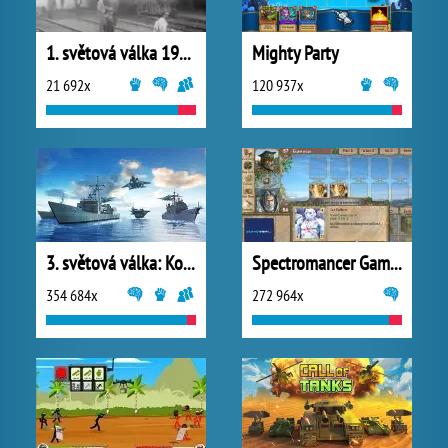
1. světová válka 1914
Mighty Party
21 692x
120 937x
3. světová válka: Konflikt národů
Spectromancer Gamers Pack
354 684x
272 964x