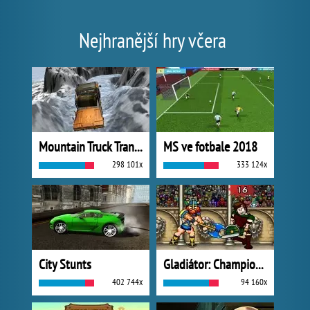
Nejhranější hry včera
Mountain Truck Transport
MS ve fotbale 2018
298 101x
333 124x
City Stunts
Gladiátor: Champions Sprint
402 744x
94 160x