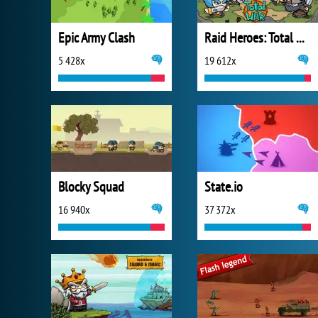
Epic Army Clash
Raid Heroes: Total War
5 428x
19 612x
Blocky Squad
State.io
16 940x
37 372x