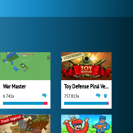
War Master
Toy Defense Plná Verze
6 741x
757 813x