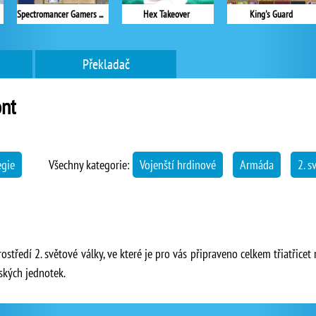
Spectromancer Gamers Pack
Hex Takeover
King's Guard
Překladač
ont
egie
Všechny kategorie:
Vojenští hrdinové
Armáda
2. s
ostředí 2. světové války, ve které je pro vás připraveno celkem třiatřice
ských jednotek.