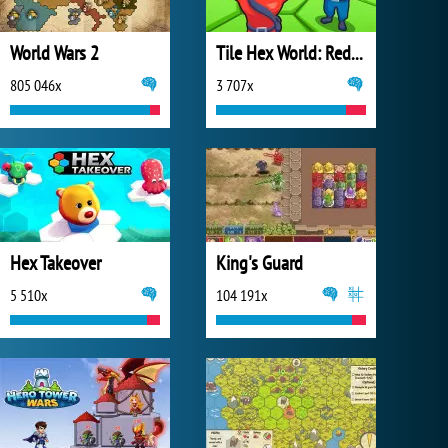
World Wars 2
Tile Hex World: Red vs Blue
805 046x
3 707x
Hex Takeover
King's Guard
5 510x
104 191x