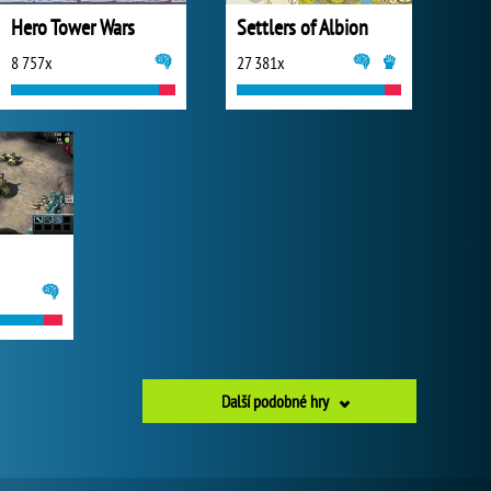
Hero Tower Wars
Settlers of Albion
8 757x
27 381x
Další podobné hry