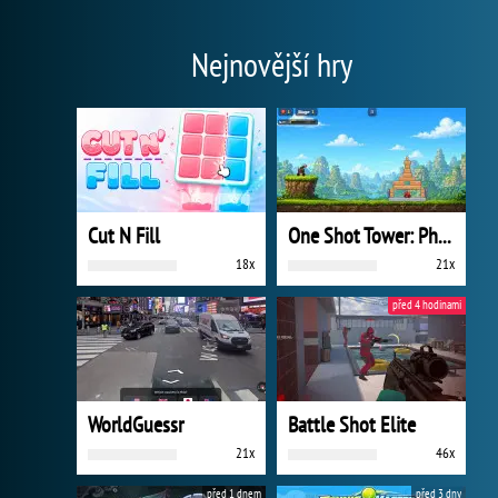
Nejnovější hry
Cut N Fill
One Shot Tower: Physics Destroyer
18x
21x
před 4 hodinami
WorldGuessr
Battle Shot Elite
21x
46x
před 1 dnem
před 3 dny