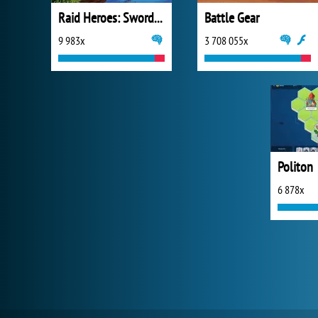
Raid Heroes: Sword and Magic
Battle Gear
9 983x
3 708 055x
Politon
6 878x