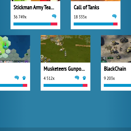
Stickman Army Team Battle
Call of Tanks
36 749x
18 335x
Musketeers Gunpowder vs Steel
BlackChain
4 512x
9 203x