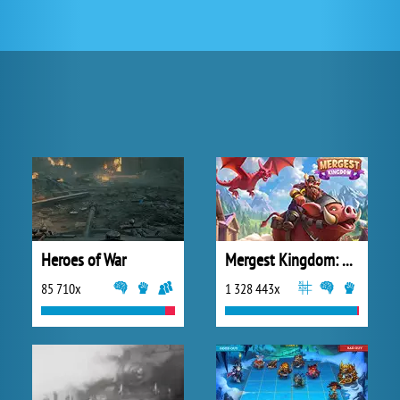
Heroes of War
Mergest Kingdom: Merge Puzzle
85 710x
1 328 443x