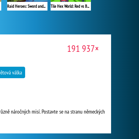
Raid Heroes: Sword and Magic
Tile Hex World: Red vs Blue
191 937×
větová válka
t různě náročných misí. Postavte se na stranu německých