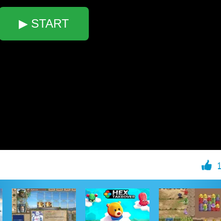
▶ START
1