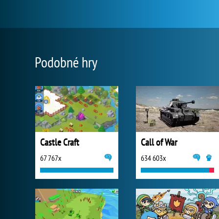
Podobné hry
Castle Craft
Call of War
67 767x
634 603x