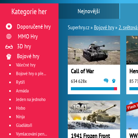
Kategorie her
Nejnovější
Doporučené hry
Superhry.cz »
Bojové hry
»
2. světová
MMO Hry
3D hry
Bojové hry
Válečné hry
Call of War
Her
Bojové hry o přežití
634 628x
85 7
Rytíři
Armáda
Jeden na jednoho
Hobo
Ninja
Gladiátoři
Vymlacování peněz
1941 Frozen Front
WW2