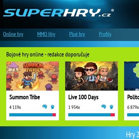
Online hry
MMO Hry
Plné hry
Profily
Bojové hry online - redakce doporučuje
Summon Tribe
Live 100 Days
Polit
4 119x
1 934x
6 879x
Hry 2