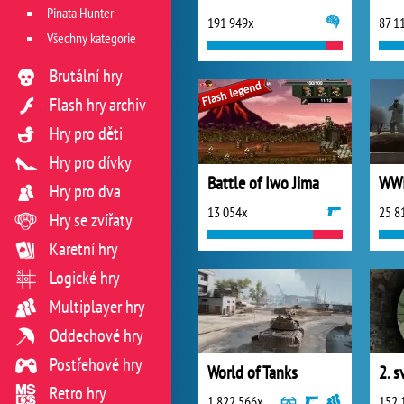
Pinata Hunter
191 949x
87 1
Všechny kategorie
Brutální hry
Flash hry archiv
Hry pro děti
Hry pro dívky
Battle of Iwo Jima
WWI
Hry pro dva
13 054x
25 8
Hry se zvířaty
Karetní hry
Logické hry
Multiplayer hry
Oddechové hry
Postřehové hry
World of Tanks
2. s
Retro hry
1 822 566x
152 