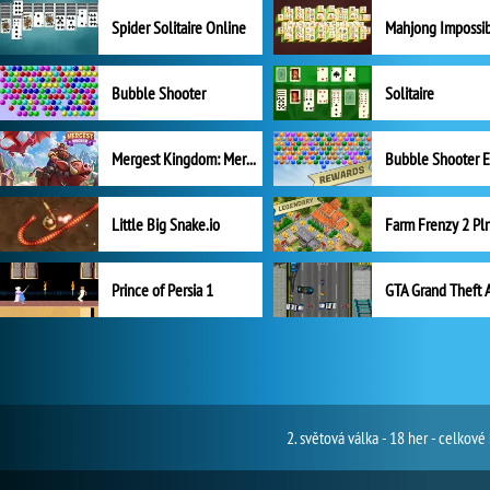
Spider Solitaire Online
Mahjong Impossi
Bubble Shooter
Solitaire
Mergest Kingdom: Merge Puzzle
Little Big Snake.io
Prince of Persia 1
GTA Grand Theft 
2. světová válka - 18 her - celko