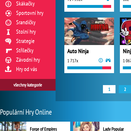
Skákačky
Sportovní hry
Srandičky
Stolní hry
Strategie
Střílečky
Auto Ninja
Nin
Závodní hry
1 717x
1 06
Hry od vás
všechny kategorie
1
2
Populární Hry Online
Forge of Empires
Lady Popular