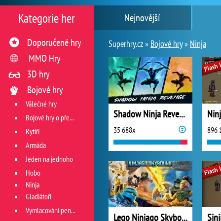
Kategorie her
Nejnovější
Doporučené hry
Superhry.cz »
Bojové hry
»
Ninja
MMO Hry
3D hry
Bojové hry
Válečné hry
Shadow Ninja Revenge
Nin
Bojové hry o přežití
35 688x
896 
Rytíři
Armáda
Jeden na jednoho
Hobo
Ninja
Gladiátoři
Vymlacování peněz
Lego Ninjago Skybound