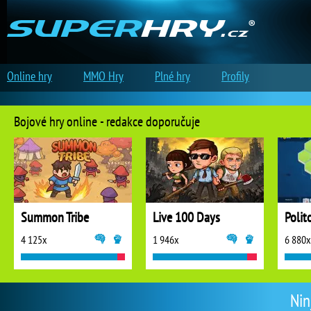
Online hry
MMO Hry
Plné hry
Profily
Bojové hry online - redakce doporučuje
Summon Tribe
Live 100 Days
Polit
4 125x
1 946x
6 880x
Nin