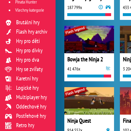
Pinata Hunter
187 799x
433 
Všechny kategorie
Brutální hry
Flash hry archiv
Hry pro děti
Hry pro dívky
Bowja the Ninja 2
Nin
Hry pro dva
Hry se zvířaty
41 476x
3 20
Karetní hry
Logické hry
Multiplayer hry
Oddechové hry
Postřehové hry
Ninja Quest
Fina
Retro hry
914 552x
102 