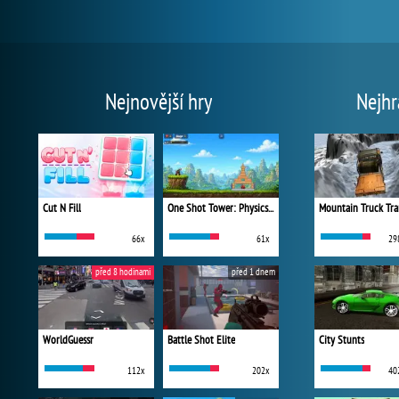
Nejnovější hry
Nejhr
Cut N Fill
One Shot Tower: Physics Destroyer
Mountain Truck Tra
66x
61x
29
před 8 hodinami
před 1 dnem
WorldGuessr
Battle Shot Elite
City Stunts
112x
202x
40