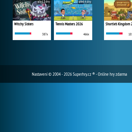
před 3 dny
před 4 dny
Witchy Sisters
Tennis Masters 2026
Shortie's Kingdom 
387x
466x
10
Nastavení
© 2004 - 2026 Superhry.cz ® - Online hry zdarma