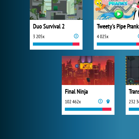
Duo Survival 2
Tweety's Pipe Prank
3 205x
4 025x
Final Ninja
Tran
102 462x
232 3