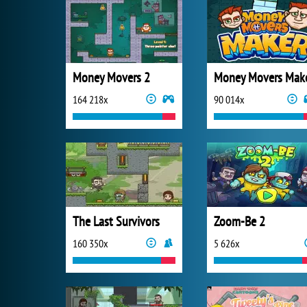
Money Movers 2
Money Movers Mak
164 218x
90 014x
The Last Survivors
Zoom-Be 2
160 350x
5 626x