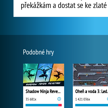
překážkám a dostat se ke zlaté
Podobné hry
Shadow Ninja Revenge
Oheň a vo
35 681x
1 421 036x