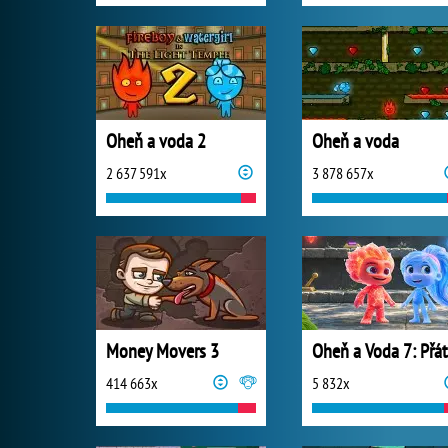
Oheň a voda 2
Oheň a voda
2 637 591x
3 878 657x
Money Movers 3
414 663x
5 832x