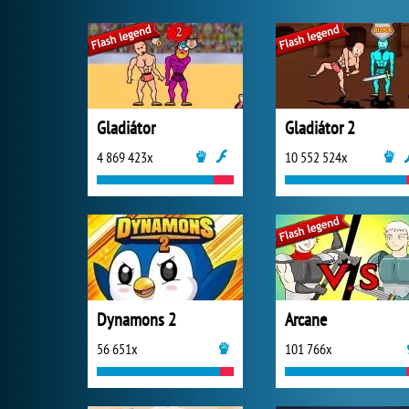
Gladiátor
Gladiátor 2
4 869 423x
10 552 524x
Dynamons 2
Arcane
56 651x
101 766x