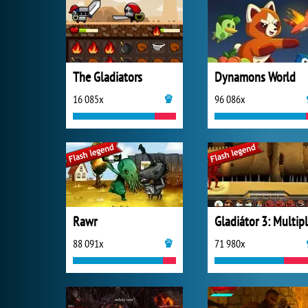
The Gladiators
Dynamons World
16 085x
96 086x
Rawr
88 091x
71 980x