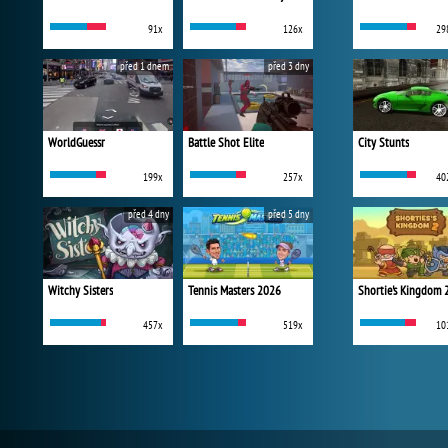
91x
126x
29
před 1 dnem
před 3 dny
WorldGuessr
Battle Shot Elite
City Stunts
199x
257x
40
před 4 dny
před 5 dny
Witchy Sisters
Tennis Masters 2026
Shortie's Kingdom 
457x
519x
10