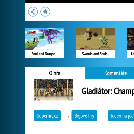
Soul and Dragon
Swords and Souls
Le
O hře
Komentáře
Gladiátor: Champ
Superhry.cz
→
Bojové hry
→
Jeden na je