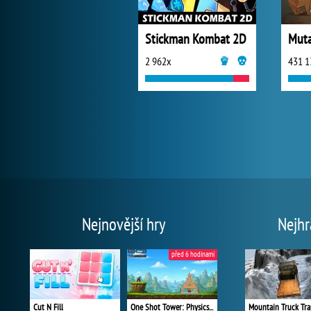
Stickman Kombat 2D
Muta
2 962x
431 1
Nejnovější hry
Nejhr
před 6 hodinami
Cut N Fill
One Shot Tower: Physics Destroyer
Mountain Truck Tra