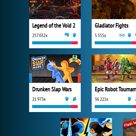
Legend of the Void 2
Gladiator Fights
257 032x
5 555x
Drunken Slap Wars
21 973x
36 221x