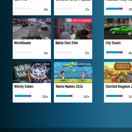
18x
23x
29
před 5 hodinami
WorldGuessr
Battle Shot Elite
City Stunts
28x
55x
40
před 1 dnem
před 3 dny
Witchy Sisters
Tennis Masters 2026
Shortie's Kingdom 
285x
342x
10