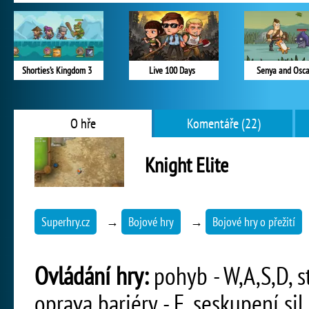
Shorties’s Kingdom 3
Live 100 Days
Senya and Osca
O hře
Komentáře (22)
Knight Elite
Superhry.cz
→
Bojové hry
→
Bojové hry o přežití
Ovládání hry:
pohyb - W,A,S,D, st
oprava bariéry - F, seskupení sil