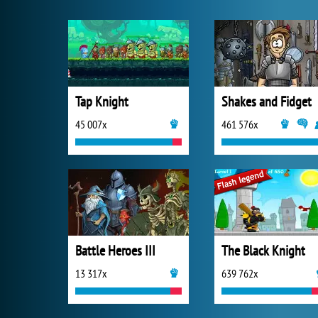
Tap Knight
Shakes and Fidget
45 007x
461 576x
Battle Heroes III
The Black Knight
13 317x
639 762x