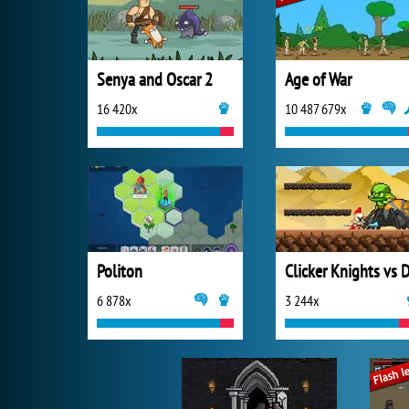
Senya and Oscar 2
Age of War
16 420x
10 487 679x
Politon
6 878x
3 244x