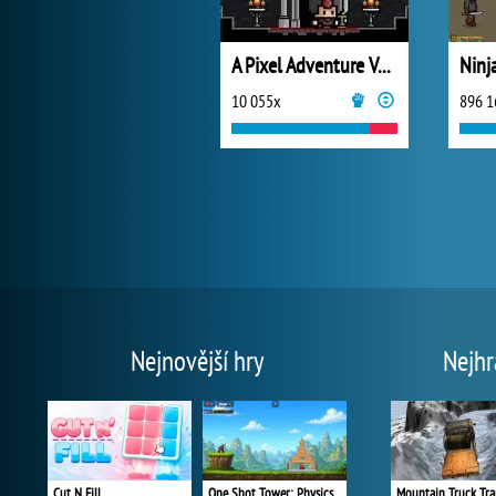
A Pixel Adventure Vol.1
Ninj
10 055x
896 1
Nejnovější hry
Nejhr
Cut N Fill
One Shot Tower: Physics Destroyer
Mountain Truck Tra