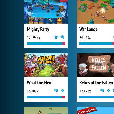
Mighty Party
War Lands
120 937x
24 069x
What the Hen!
Relics of the Fallen
18 207x
12 122x