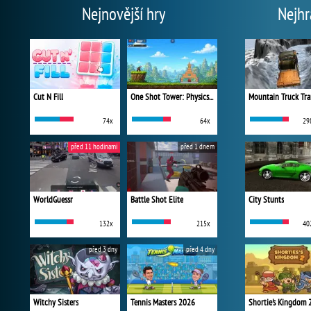
Nejnovější hry
Nejhr
Cut N Fill
One Shot Tower: Physics Destroyer
Mountain Truck Tra
74x
64x
29
před 11 hodinami
před 1 dnem
WorldGuessr
Battle Shot Elite
City Stunts
132x
215x
40
před 3 dny
před 4 dny
Witchy Sisters
Tennis Masters 2026
Shortie's Kingdom 