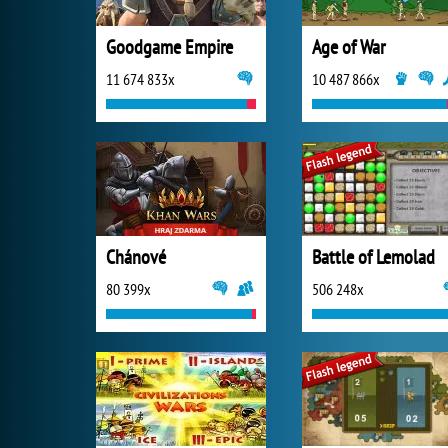
Goodgame Empire
Age of War
11 674 833x
10 487 866x
Chánové
Battle of Lemolad
80 399x
506 248x