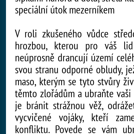
speciální útok mezerníkem
V roli zkušeného vůdce střed
hrozbou, kterou pro váš lid 
neúprosně drancují území celého
svou stranu odporné obludy, je
maso, kterým se tyto stvůry ži
těmto zlořádům a ubraňte vaši
je bránit strážnou věž, odráž
vycvičené vojáky, kteří za
konfliktu. Povede se vám ub