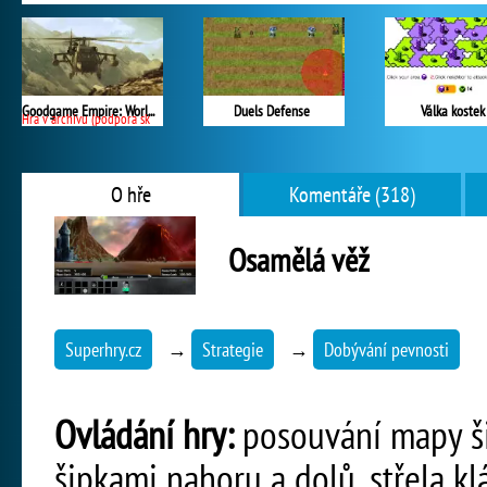
Goodgame Empire: World War 3
Duels Defense
Válka kostek
Hra v archivu (podpora skončila)
O hře
Komentáře (318)
Osamělá věž
Superhry.cz
→
Strategie
→
Dobývání pevnosti
Ovládání hry:
posouvání mapy šip
šipkami nahoru a dolů, střela k