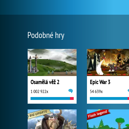
Podobné hry
Osamělá věž 2
Epic War 3
1 002 922x
54 639x