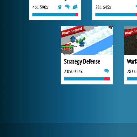
461 590x
281 645x
Strategy Defense
Warf
2 050 354x
283 0