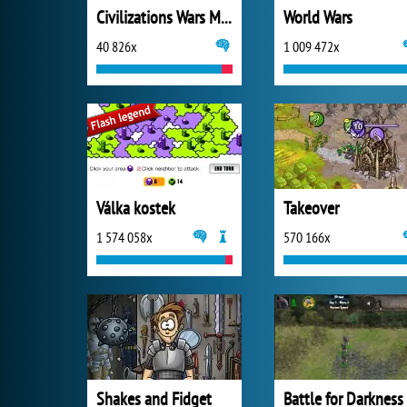
Civilizations Wars Master Edition
World Wars
40 826x
1 009 472x
Válka kostek
Takeover
1 574 058x
570 166x
Shakes and Fidget
Battle for Darkness