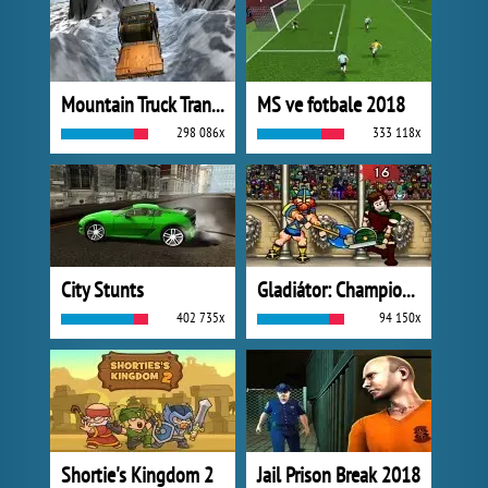
Mountain Truck Transport
MS ve fotbale 2018
298 086x
333 118x
City Stunts
Gladiátor: Champions Sprint
402 735x
94 150x
Shortie's Kingdom 2
Jail Prison Break 2018