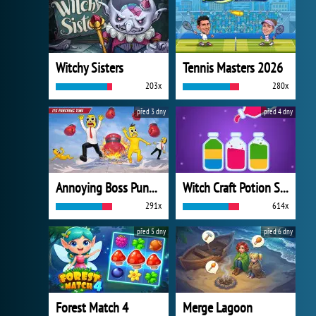
Witchy Sisters
Tennis Masters 2026
203x
280x
před 3 dny
před 4 dny
Annoying Boss Punch Game
Witch Craft Potion Sort
291x
614x
před 5 dny
před 6 dny
Forest Match 4
Merge Lagoon