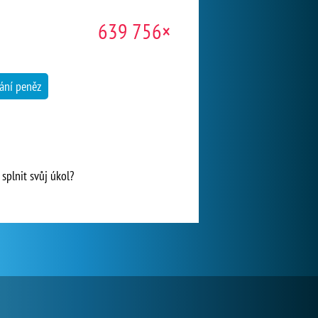
639 756×
ání peněz
splnit svůj úkol?