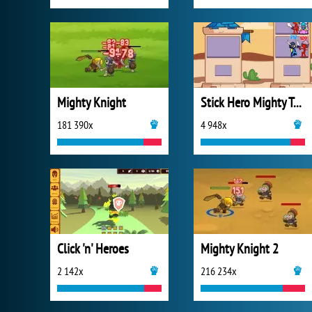
Mighty Knight
Stick Hero Mighty Tower War
181 390x
4 948x
Click 'n' Heroes
Mighty Knight 2
2 142x
216 234x