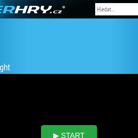
ight
▶ START