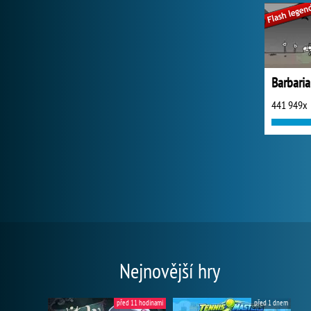
441 949x
Nejnovější hry
před 11 hodinami
před 1 dnem