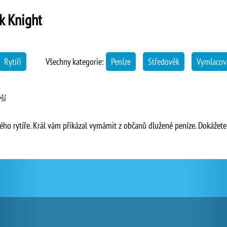
k Knight
Rytíři
Všechny kategorie:
Peníze
Středověk
Vymlacov
ší
ého rytíře. Král vám přikázal vymámit z občanů dlužené peníze. Dokážete 