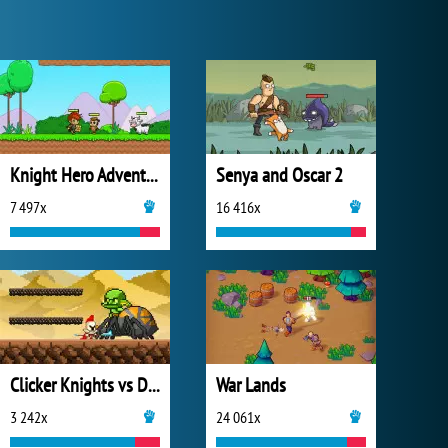
Knight Hero Adventure Idle RPG
Senya and Oscar 2
7 497x
16 416x
Clicker Knights vs Dragons
War Lands
3 242x
24 061x