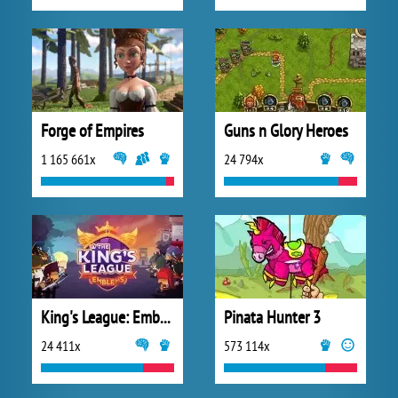
Forge of Empires
Guns n Glory Heroes
1 165 661x
24 794x
King's League: Emblems
Pinata Hunter 3
24 411x
573 114x