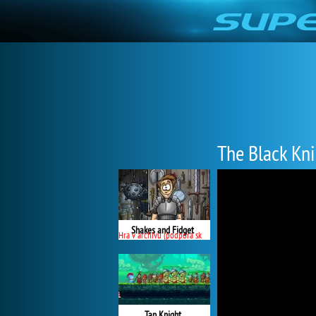
The Black Kn
Shakes and Fidget
Hra v archivu (podpora skončila)
Tap Knight