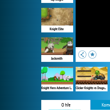
Knight Elite
Jacksmith
Knight Hero Adventure Idle RPG
Clicker Knights vs Dragons
O hře
Kome