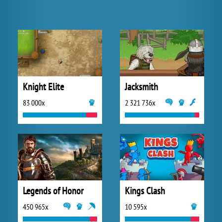
Knight Elite
Jacksmith
83 000x
2 321 736x
Legends of Honor
Kings Clash
450 965x
10 595x