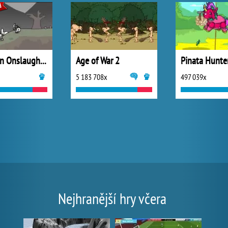
Barbarian Onslaught 2
Age of War 2
Pinata Hunte
5 183 708x
497 039x
Nejhranější hry včera