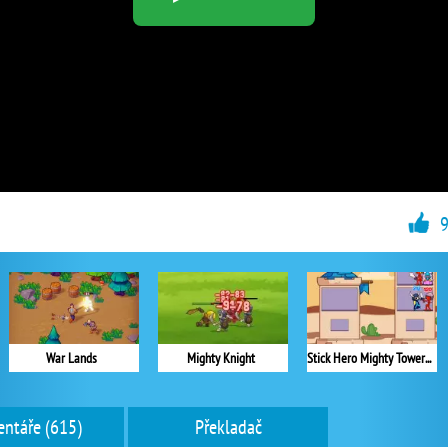
War Lands
Mighty Knight
Stick Hero Mighty Tower War
ntáře (615)
Překladač