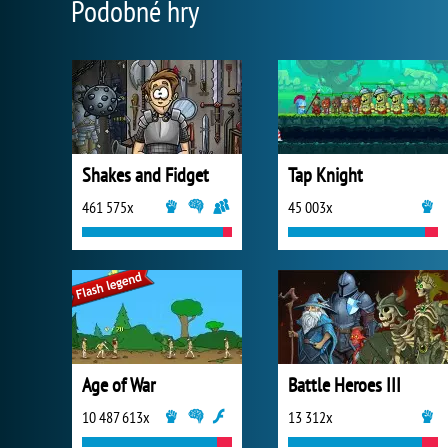
Podobné hry
Shakes and Fidget
Tap Knight
461 575x
45 003x
Age of War
Battle Heroes III
10 487 613x
13 312x