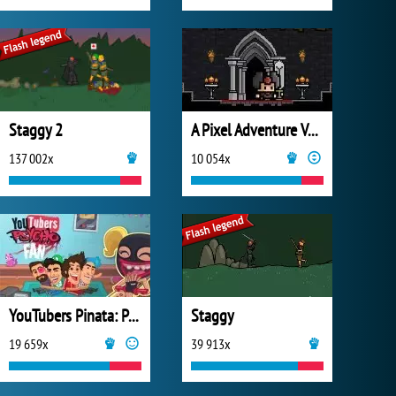
Staggy 2
A Pixel Adventure Vol.1
137 002x
10 054x
YouTubers Pinata: Psycho Fan
Staggy
19 659x
39 913x