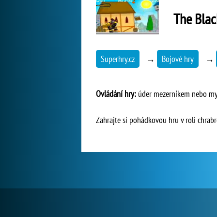
The Blac
Superhry.cz
→
Bojové hry
→
Ovládání hry:
úder mezerníkem nebo my
Zahrajte si pohádkovou hru v roli chrabr