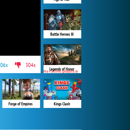
Battle Heroes III
906x
304x
Legends of Honor
Hra v archivu (podpora skončila)
Forge of Empires
Kings Clash