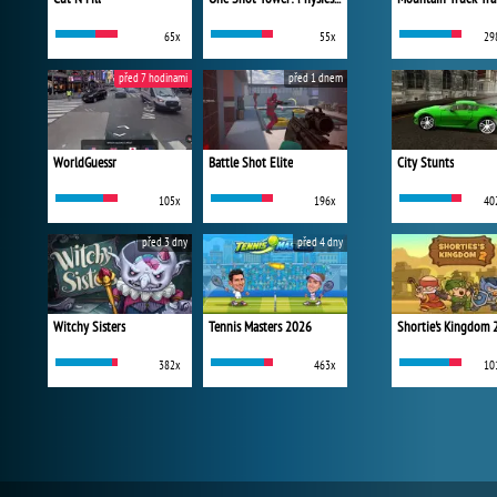
65x
55x
29
před 7 hodinami
před 1 dnem
WorldGuessr
Battle Shot Elite
City Stunts
105x
196x
40
před 3 dny
před 4 dny
Witchy Sisters
Tennis Masters 2026
Shortie's Kingdom 
382x
463x
10