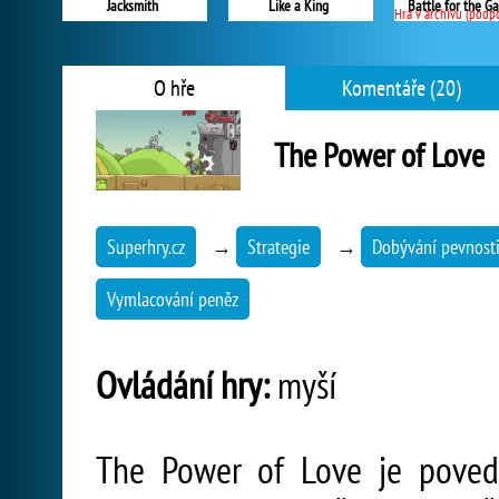
Jacksmith
Like a King
Battle for the G
Hra v archivu (podpora sk
O hře
Komentáře (20)
The Power of Love
Superhry.cz
→
Strategie
→
Dobývání pevnost
Vymlacování peněz
Ovládání hry:
myší
The Power of Love je povede