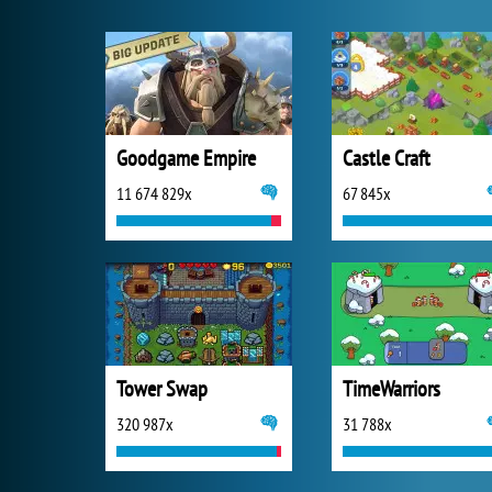
Goodgame Empire
Castle Craft
11 674 829x
67 845x
Tower Swap
TimeWarriors
320 987x
31 788x