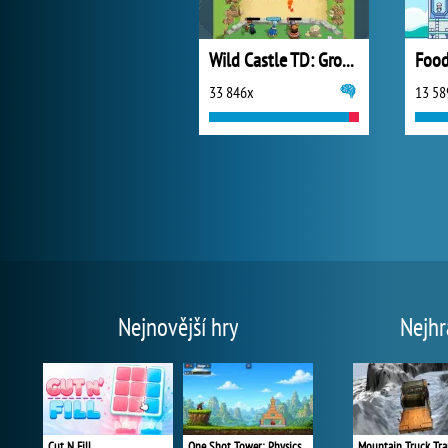
Wild Castle TD: Grow Empire
Food
33 846x
13 58
Nejnovější hry
Nejhr
Cut N Fill
One Shot Tower: Physics Destroyer
Mountain Truck Tra