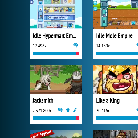
Idle Hypermart Empire
Idle Mole Empire
12 496x
14 139x
Jacksmith
Like a King
2 321 800x
20 416x