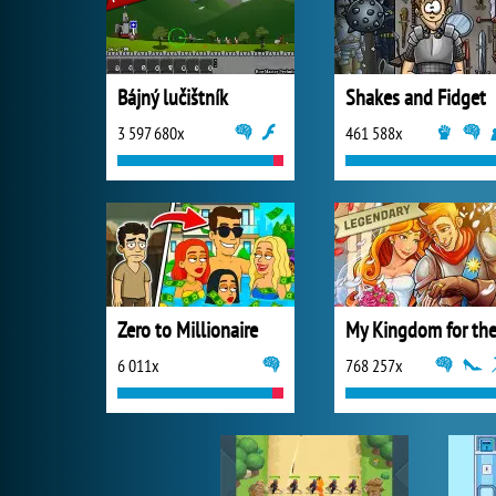
Bájný lučištník
Shakes and Fidget
3 597 680x
461 588x
Zero to Millionaire
6 011x
768 257x