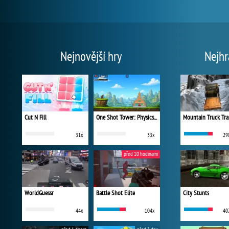
Nejnovější hry
Nejhr
Cut N Fill
One Shot Tower: Physics Destroyer
Mountain Truck Tra
31x
33x
29
před 10 hodinami
WorldGuessr
Battle Shot Elite
City Stunts
44x
104x
40