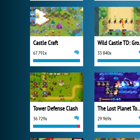
Castle Craft
Wild C
67 791x
33 840x
Tower Defense Clash
The Lost Planet Tower
36 729x
29 969x