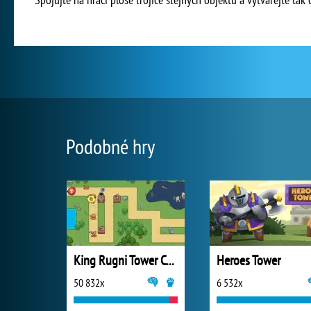
Podobné hry
King Rugni Tower Conquest
Heroes Tower
50 832x
6 532x