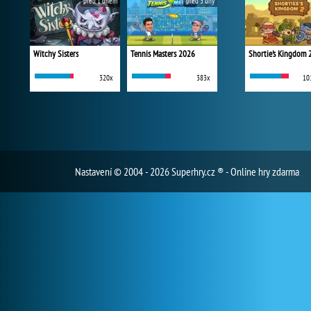
před 1 dnem
před 3 dny
Witchy Sisters
Tennis Masters 2026
Shortie's Kingdom 
320x
383x
10
Nastavení
© 2004 - 2026 Superhry.cz ® - Online hry zdarma