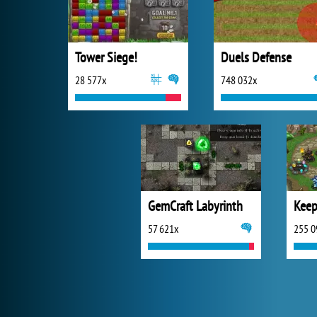
Tower Siege!
Duels Defense
28 577x
748 032x
GemCraft Labyrinth
Keep
57 621x
255 0