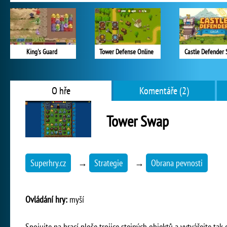
King's Guard
Tower Defense Online
Castle Defender 
O hře
Komentáře (2)
Tower Swap
Superhry.cz
→
Strategie
→
Obrana pevnosti
Ovládání hry:
myší
Spojujte na hrací ploše trojice stejných objektů a vytvářejte ta