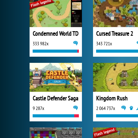
Condemned World TD
Cursed Treasure 2
333 982x
343 721x
Castle Defender Saga
Kingdom Rush
9 287x
2 064 737x