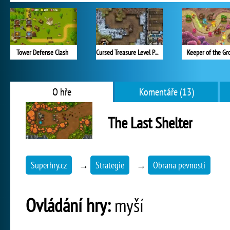
Tower Defense Clash
Cursed Treasure Level Pack
Keeper of the Gr
O hře
Komentáře (13)
The Last Shelter
Superhry.cz
→
Strategie
→
Obrana pevnosti
Ovládání hry:
myší