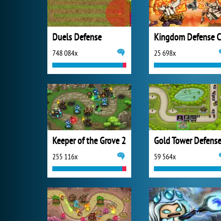
Duels Defense
748 084x
25 698x
Keeper of the Grove 2
Gold Tower Defens
255 116x
59 564x