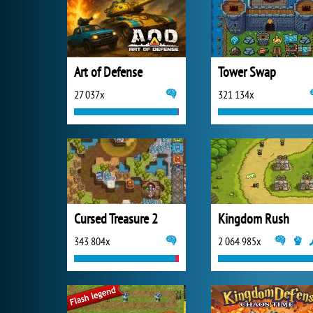
Art of Defense
Tower Swap
27 037x
321 134x
Cursed Treasure 2
Kingdom Rush
343 804x
2 064 985x