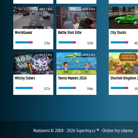
před 3 dny
před 4 dny
WorldGuessr
Battle Shot Elite
City Stunts
276x
319x
40
před 5 dny
před 6 dny
Witchy Sisters
Tennis Masters 2026
Shortie's Kingdom 
527x
596x
10
Nastavení
© 2004 - 2026 Superhry.cz ® - Online hry zdarma