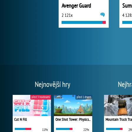
Avenger Guard
Summ
2 121x
4 128
Nejnovější hry
Nejhr
před 3 hodinami
před 1 dnem
Cut N Fill
One Shot Tower: Physics Destroyer
Mountain Truck Tra
119x
229x
29