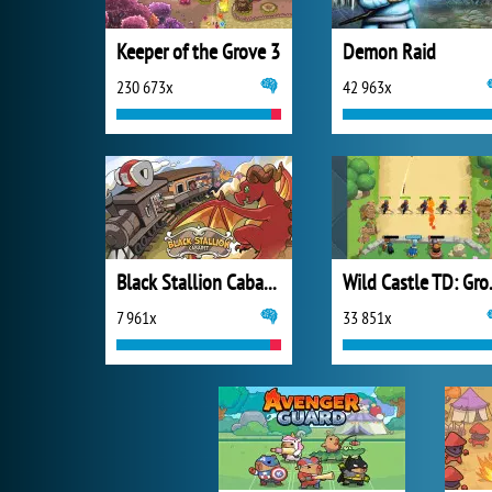
Keeper of the Grove 3
Demon Raid
230 673x
42 963x
Black Stallion Cabaret
Wild C
7 961x
33 851x