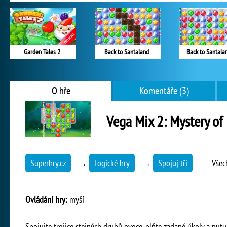
Garden Tales 2
Back to Santaland
Back to Santala
O hře
Komentáře (3)
Vega Mix 2: Mystery of 
Superhry.cz
→
Logické hry
→
Spojuj tři
Všec
Ovládání hry:
myší
Spojujte trojice stejných druhů ovoce, plňte zadané úkoly a putu