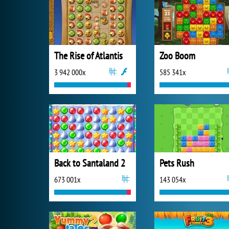
The Rise of Atlantis
Zoo Boom
3 942 000x
585 341x
Back to Santaland 2
Pets Rush
673 001x
143 054x