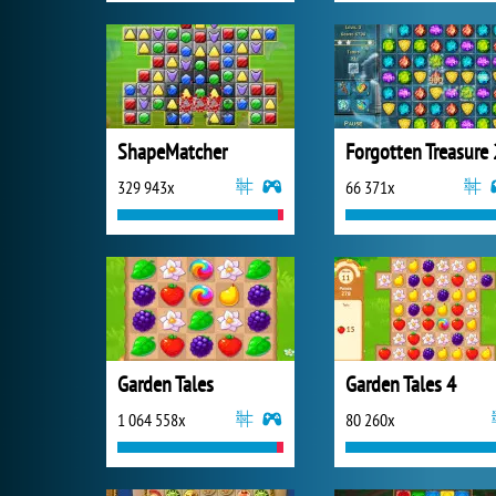
ShapeMatcher
Forgotten Treasure 
329 943x
66 371x
Garden Tales
Garden Tales 4
1 064 558x
80 260x