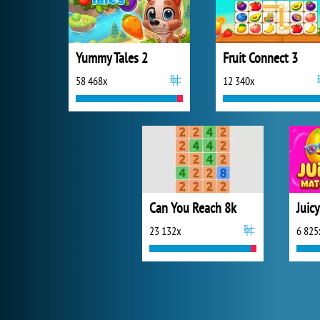
Yummy Tales 2
Fruit Connect 3
58 468x
12 340x
Can You Reach 8k
Juic
23 132x
6 825