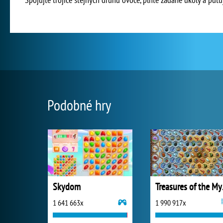
Podobné hry
Skydom
Trea
1 641 663x
1 990 917x