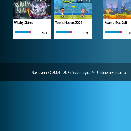
před 2 dny
před 3 dny
Witchy Sisters
Tennis Masters 2026
Adam a Eva: Golf
360x
428x
8
Nastavení
© 2004 - 2026 Superhry.cz ® - Online hry zdarma