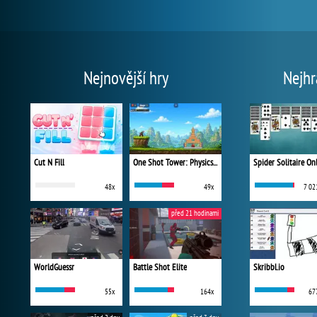
Nejnovější hry
Nejhr
Cut N Fill
One Shot Tower: Physics Destroyer
Spider Solitaire On
48x
49x
7 02
před 21 hodinami
WorldGuessr
Battle Shot Elite
Skribbl.io
55x
164x
67