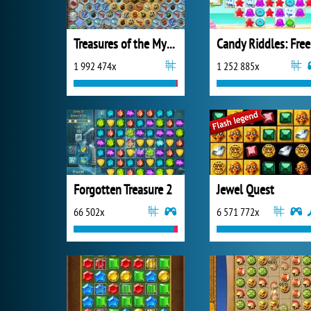
Treasures of the Mystic Sea
Ca
1 992 474x
1 252 885x
Forgotten Treasure 2
Jewel Quest
66 502x
6 571 772x