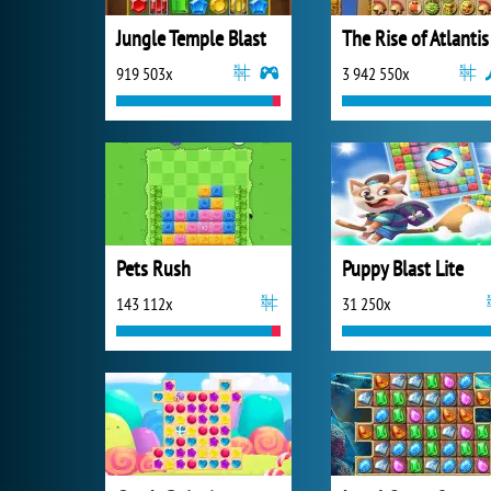
Jungle Temple Blast
The Rise of Atlantis
919 503x
3 942 550x
Pets Rush
Puppy Blast Lite
143 112x
31 250x