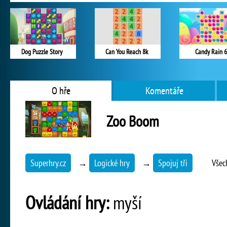
Dog Puzzle Story
Can You Reach 8k
Candy Rain 6
O hře
Komentáře
Zoo Boom
Superhry.cz
→
Logické hry
→
Spojuj tři
Všec
Ovládání hry:
myší