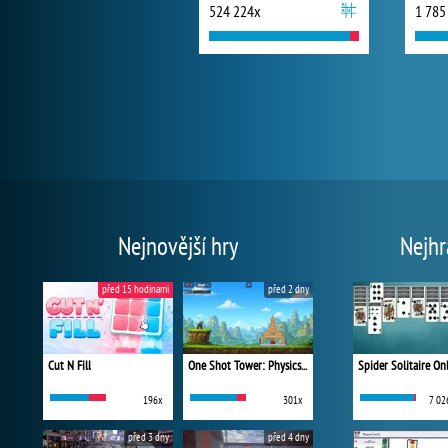
524 224x
1 785
Nejnovější hry
Nejhr
před 15 hodinami
před 2 dny
Cut N Fill
One Shot Tower: Physics Destroyer
Spider Solitaire On
196x
301x
7 02
před 3 dny
před 4 dny