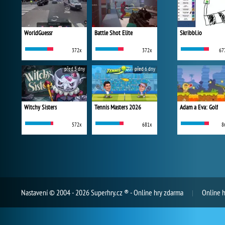
WorldGuessr
Battle Shot Elite
Skribbl.io
372x
372x
67
před 5 dny
před 6 dny
Witchy Sisters
Tennis Masters 2026
Adam a Eva: Golf
572x
681x
8
Nastavení
© 2004 - 2026 Superhry.cz ® - Online hry zdarma
Online h