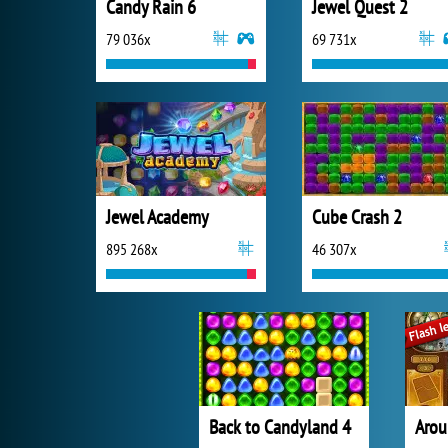
Candy Rain 6
Jewel Quest 2
79 036x
69 731x
Jewel Academy
Cube Crash 2
895 268x
46 307x
Back to Candyland 4