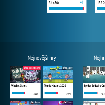
34 650x
132 0
Nejnovější hry
Nejhr
před 23 hodinami
před 2 dny
Witchy Sisters
Tennis Masters 2026
Spider Solitaire On
265x
307x
7 01
před 3 dny
před 4 dny