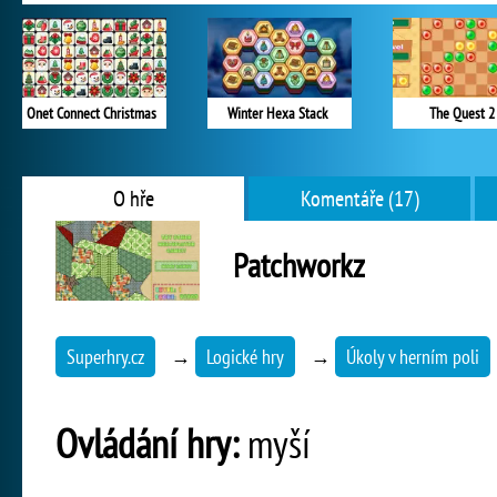
Onet Connect Christmas
Winter Hexa Stack
The Quest 2
O hře
Komentáře (17)
Patchworkz
Superhry.cz
→
Logické hry
→
Úkoly v herním poli
Ovládání hry:
myší