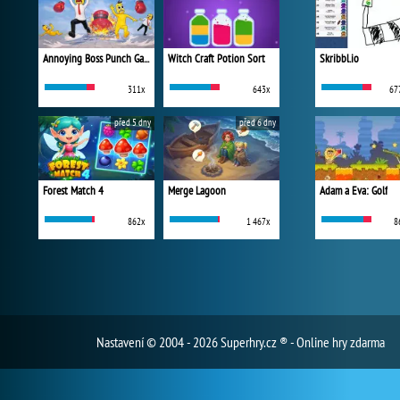
Annoying Boss Punch Game
Witch Craft Potion Sort
Skribbl.io
311x
643x
67
před 5 dny
před 6 dny
Forest Match 4
Merge Lagoon
Adam a Eva: Golf
862x
1 467x
8
Nastavení
© 2004 - 2026 Superhry.cz ® - Online hry zdarma