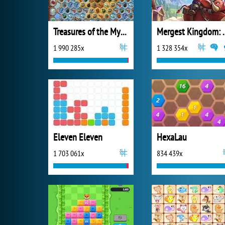
Treasures of the Mystic Sea
Mergest King
1 990 285x
1 328 354x
Eleven Eleven
HexaLau
1 703 061x
834 439x