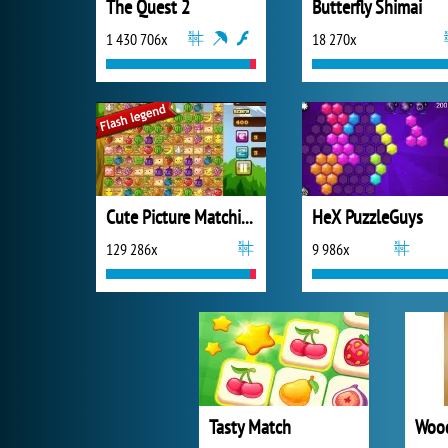
The Quest 2
Butterfly Shimai
1 430 706x
18 270x
Cute Picture Matching
HeX PuzzleGuys
129 286x
9 986x
Tasty Match
Wood