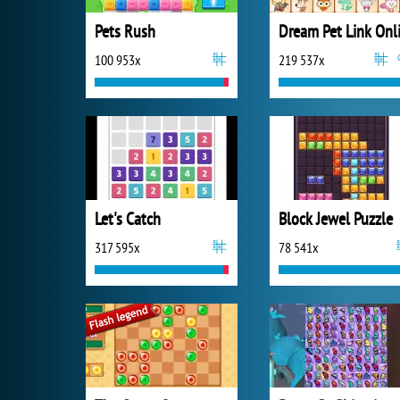
Pets Rush
100 953x
219 537x
Let's Catch
Block Jewel Puzzle
317 595x
78 541x