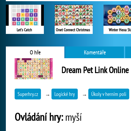
Let's Catch
Onet Connect Christmas
Winter Hexa St
O hře
Komentáře
Dream Pet Link Online
Superhry.cz
→
Logické hry
→
Úkoly v herním poli
Ovládání hry:
myší