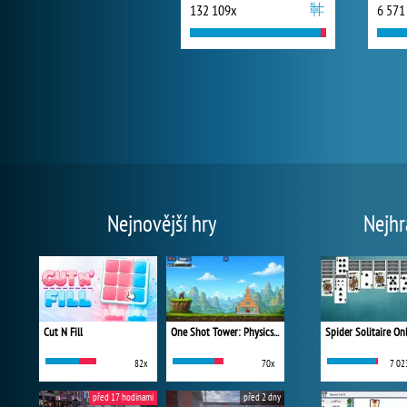
132 109x
6 571
Nejnovější hry
Nejhr
Cut N Fill
One Shot Tower: Physics Destroyer
Spider Solitaire On
82x
70x
7 02
před 17 hodinami
před 2 dny