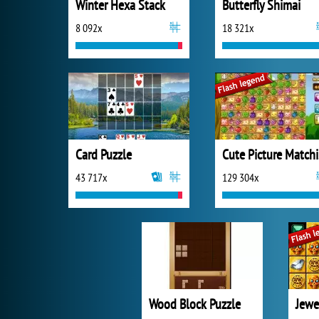
Winter Hexa Stack
Butterfly Shimai
8 092x
18 321x
Card Puzzle
C
43 717x
129 304x
Wood Block Puzzle
Jewe