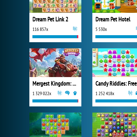
Dream Pet Link 2
Dream Pet Hotel
116 857x
5 530x
Mergest Kingdom: Merge Puzzle
Ca
1 329 022x
1 252 418x