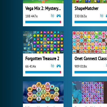
Vega Mix 2: Mystery of Island
ShapeMatcher
188 447x
330 063x
Forgotten Treasure 2
Onet Connect Class
66 414x
909 018x