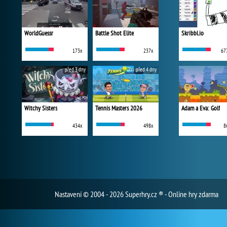
WorldGuessr
Battle Shot Elite
Skribbl.io
173x
237x
67
před 3 dny
před 4 dny
Witchy Sisters
Tennis Masters 2026
Adam a Eva: Golf
434x
498x
8
Nastavení
© 2004 - 2026 Superhry.cz ® - Online hry zdarma