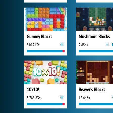
Gummy Blocks
Mushroom Blocks
310 743x
2 854x
10x10!
Beaver's Blocks
5 783 834x
13 646x