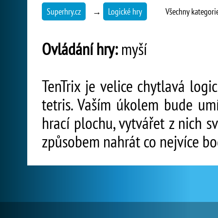
Superhry.cz
→
Logické hry
Všechny kategori
Ovládání hry:
myší
TenTrix je velice chytlavá logi
tetris. Vaším úkolem bude umí
hrací plochu, vytvářet z nich s
způsobem nahrát co nejvíce bo