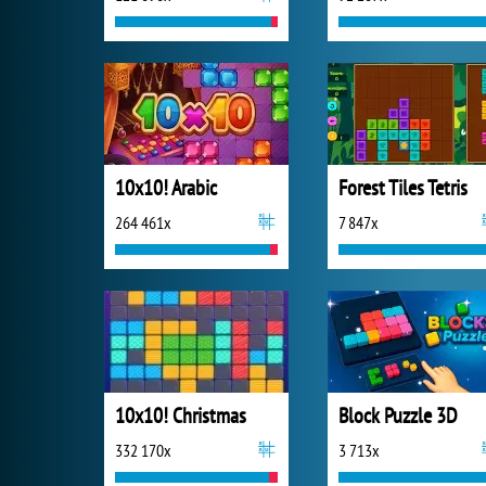
10x10! Arabic
Forest Tiles Tetris
264 461x
7 847x
10x10! Christmas
Block Puzzle 3D
332 170x
3 713x