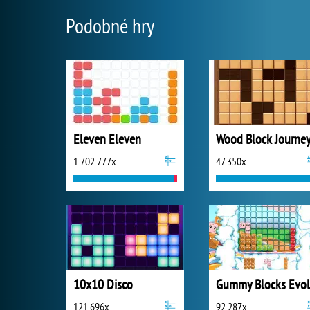
Podobné hry
Eleven Eleven
Wood Block Journe
1 702 777x
47 350x
10x10 Disco
121 696x
92 287x