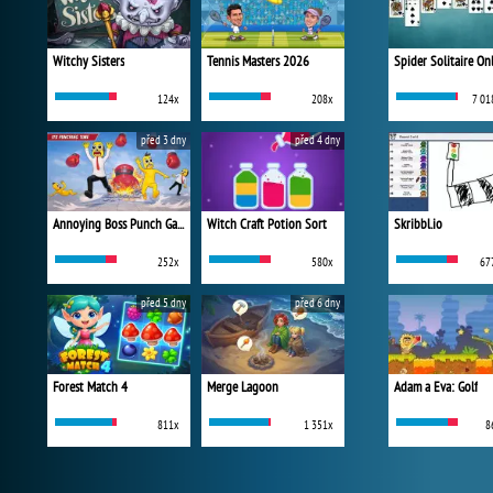
Witchy Sisters
Tennis Masters 2026
Spider Solitaire On
124x
208x
7 01
před 3 dny
před 4 dny
Annoying Boss Punch Game
Witch Craft Potion Sort
Skribbl.io
252x
580x
67
před 5 dny
před 6 dny
Forest Match 4
Merge Lagoon
Adam a Eva: Golf
811x
1 351x
8