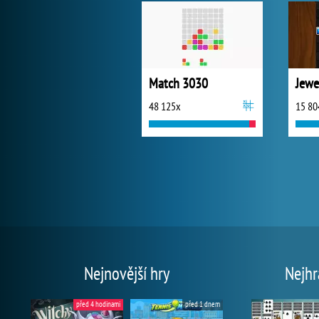
Match 3030
Jewe
48 125x
15 80
Nejnovější hry
Nejhr
před 4 hodinami
před 1 dnem