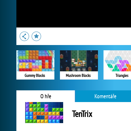
Gummy Blocks
Mushroom Blocks
Triangles
O hře
Komentáře
TenTrix