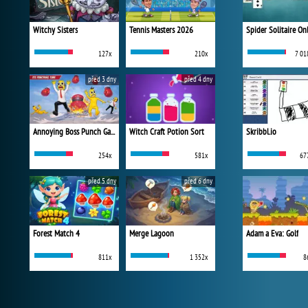
Witchy Sisters
Tennis Masters 2026
Spider Solitaire On
127x
210x
7 01
před 3 dny
před 4 dny
Annoying Boss Punch Game
Witch Craft Potion Sort
Skribbl.io
254x
581x
67
před 5 dny
před 6 dny
Forest Match 4
Merge Lagoon
Adam a Eva: Golf
811x
1 352x
8