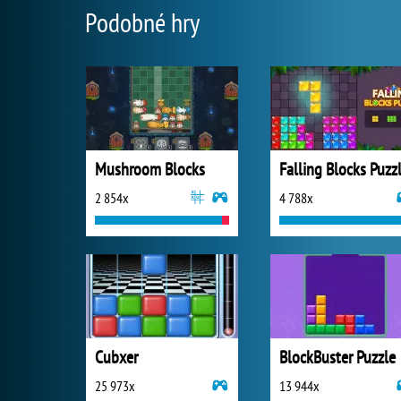
Podobné hry
Mushroom Blocks
Falling Blocks Puzz
2 854x
4 788x
Cubxer
BlockBuster Puzzle
25 973x
13 944x