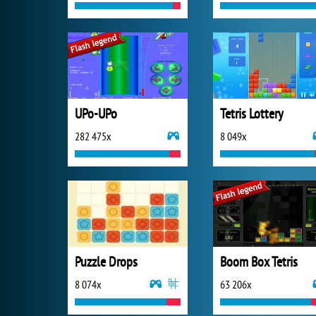
UPo-UPo
Tetris Lottery
282 475x
8 049x
Puzzle Drops
Boom Box Tetris
8 074x
63 206x