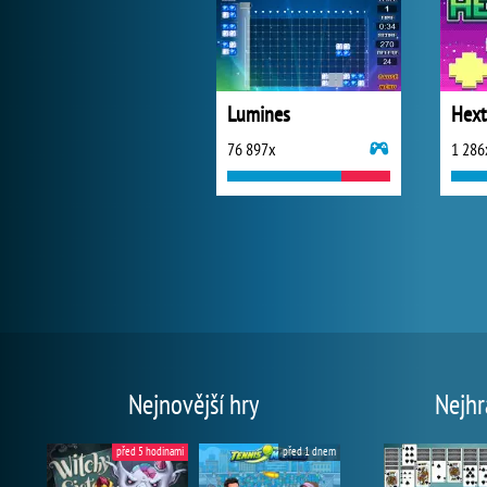
Lumines
Hext
76 897x
1 286
Nejnovější hry
Nejhr
před 5 hodinami
před 1 dnem