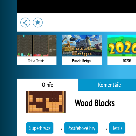
Tet a Tetris
Puzzle Reign
2020!
O hře
Komentáře
Wood Blocks
Superhry.cz
→
Postřehové hry
→
Tetris