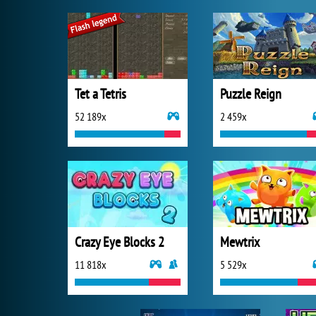
Tet a Tetris
Puzzle Reign
52 189x
2 459x
Crazy Eye Blocks 2
Mewtrix
11 818x
5 529x