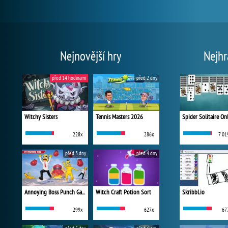
Nejnovější hry
Nejhr
před 14 hodinami
před 2 dny
Witchy Sisters
Tennis Masters 2026
Spider Solitaire On
228x
286x
7 01
před 3 dny
před 4 dny
Annoying Boss Punch Game
Witch Craft Potion Sort
Skribbl.io
299x
627x
67