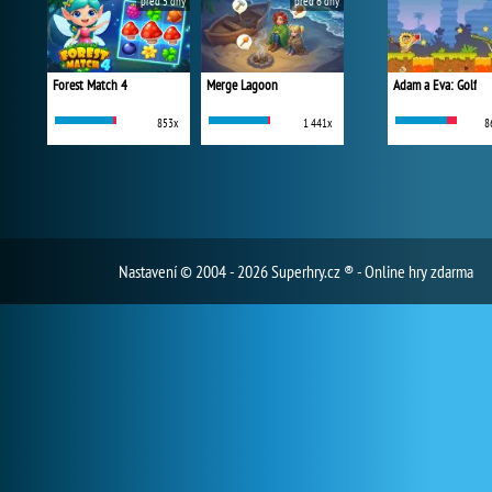
před 5 dny
před 6 dny
Forest Match 4
Merge Lagoon
Adam a Eva: Golf
853x
1 441x
8
Nastavení
© 2004 - 2026 Superhry.cz ® - Online hry zdarma