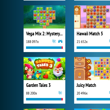
Vega Mix 2: Mystery of Island
Hawaii Match 5
188 097x
21 652x
Garden Tales 3
Juicy Match
88 200x
20 496x