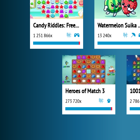
Candy Riddles: Free Match 3 Puzzle
Watermelon S
1 251 866x
13 240x
Heroes of Match 3
1001
273 720x
2 786