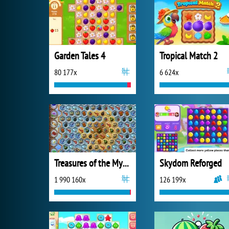
Garden Tales 4
Tropical Match 2
80 177x
6 624x
Treasures of the Mystic Sea
Skydom Reforged
1 990 160x
126 199x