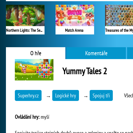
Northern Lights: The Secret of the Forest
Match Arena
O hře
Komentáře
Yummy Tales 2
Superhry.cz
→
Logické hry
→
Spojuj tři
Všec
Ovládání hry:
myší
Spojujte trojice stejných druhů ovoce a zeleniny a snažte se n