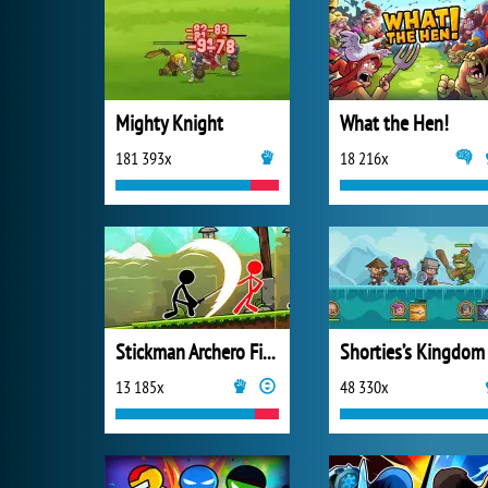
Mighty Knight
What the Hen!
181 393x
18 216x
Stickman Archero Fight
Shorties’s Kingdom
13 185x
48 330x