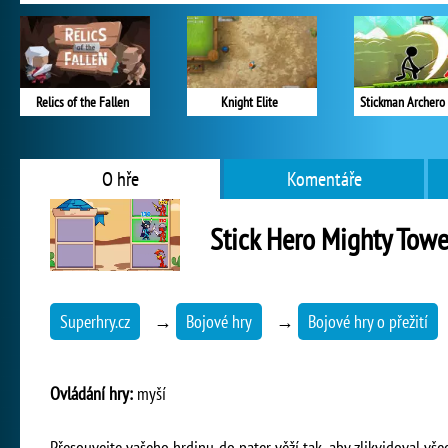
Relics of the Fallen
Knight Elite
Stickman Archero 
O hře
Komentáře
Stick Hero Mighty Towe
Superhry.cz
→
Bojové hry
→
Bojové hry o přežití
Ovládání hry:
myší
Přesouvejte vašeho hrdinu do pater věží tak, aby zlikvidoval vše