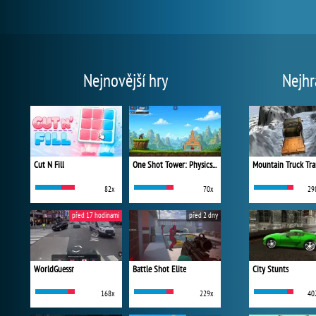
Nejnovější hry
Nejhr
Cut N Fill
One Shot Tower: Physics Destroyer
Mountain Truck Tra
82x
70x
29
před 17 hodinami
před 2 dny
WorldGuessr
Battle Shot Elite
City Stunts
168x
229x
40