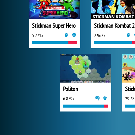
Stickman Super Hero
Stickman Kombat 
5 771x
2 962x
Politon
Stic
6 879x
29 38