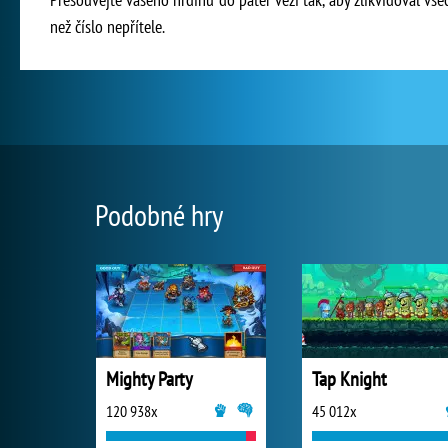
než číslo nepřítele.
Podobné hry
Mighty Party
Tap Knight
120 938x
45 012x