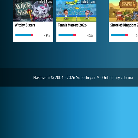
před 3 dny
před 4 dny
Witchy Sisters
Tennis Masters 2026
Shortie's Kingdom 
433x
498x
10
Nastavení
© 2004 - 2026 Superhry.cz ® - Online hry zdarma