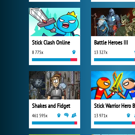
Stick Clash Online
Battle Heroes III
8 775x
13 327x
Shakes and Fidget
461 595x
13 971x