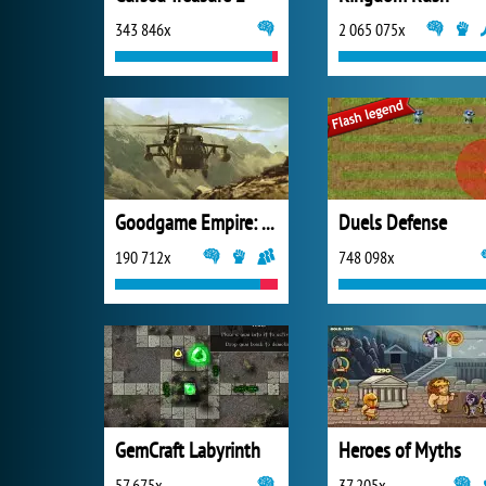
343 846x
2 065 075x
Goodgame Empire: World War 3
Duels Defense
190 712x
748 098x
GemCraft Labyrinth
Heroes of Myths
57 675x
37 205x