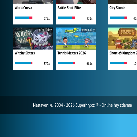
WorldGuessr
Battle Shot Elite
City Stunts
372x
372x
40
před 5 dny
před 6 dny
Witchy Sisters
Tennis Masters 2026
Shortie's Kingdom 
572x
681x
10
Nastavení
© 2004 - 2026 Superhry.cz ® - Online hry zdarma