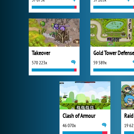
Takeover
Gold Tower Defens
570 223x
59 589x
Clash of Armour
46 070x
19 62