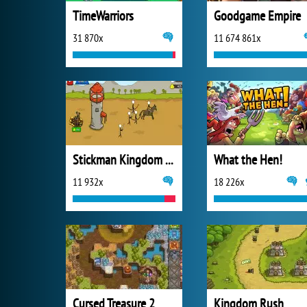
TimeWarriors
Goodgame Empire
31 870x
11 674 861x
Stickman Kingdom Clash
What the Hen!
11 932x
18 226x
Cursed Treasure 2
Kingdom Rush