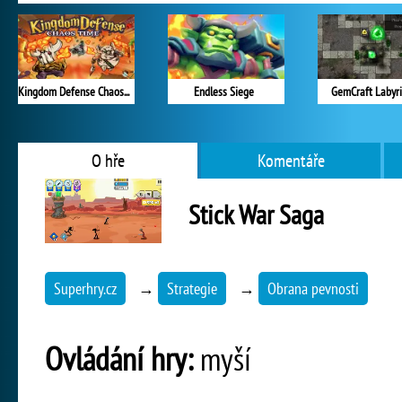
Kingdom Defense Chaos Time
Endless Siege
GemCraft Labyr
O hře
Komentáře
Stick War Saga
Superhry.cz
→
Strategie
→
Obrana pevnosti
Ovládání hry:
myší