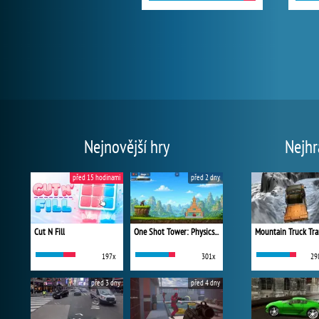
Nejnovější hry
Nejhr
před 15 hodinami
před 2 dny
Cut N Fill
One Shot Tower: Physics Destroyer
Mountain Truck Tra
197x
301x
29
před 3 dny
před 4 dny