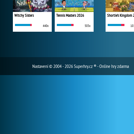
Witchy Sisters
Tennis Masters 2026
Shortie's Kingdom 
440x
503x
10
Nastavení
© 2004 - 2026 Superhry.cz ® - Online hry zdarma