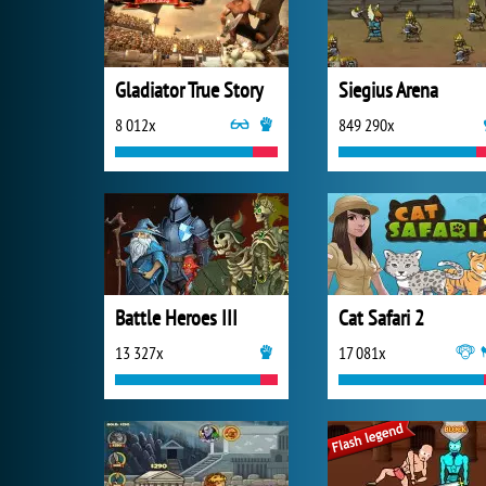
Gladiator True Story
Siegius Arena
8 012x
849 290x
Battle Heroes III
Cat Safari 2
13 327x
17 081x