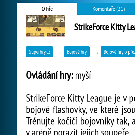
O hře
Komentáře (31)
StrikeForce Kitty L
Superhry.cz
→
Bojové hry
→
Bojové hry o přež
Ovládání hry:
myší
StrikeForce Kitty League je v 
bojové flashovky, ve které jsou
Trénujte kočičí bojovníky tak,
v aréně porazit jejich soupeře.