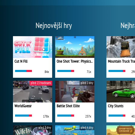
Nejnovější hry
Nejhr
Cut N Fill
One Shot Tower: Physics Destroyer
Mountain Truck Tra
84x
71x
29
před 23 hodinami
před 2 dny
WorldGuessr
Battle Shot Elite
City Stunts
178x
237x
40
před 3 dny
před 4 dny