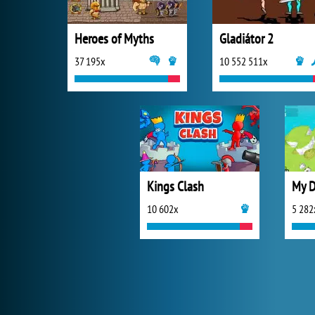
Heroes of Myths
Gladiátor 2
37 195x
10 552 511x
Kings Clash
My D
10 602x
5 282