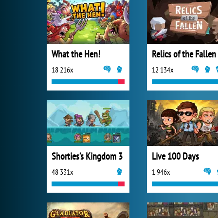
What the Hen!
Relics of the Fallen
18 216x
12 134x
Shorties’s Kingdom 3
Live 100 Days
48 331x
1 946x