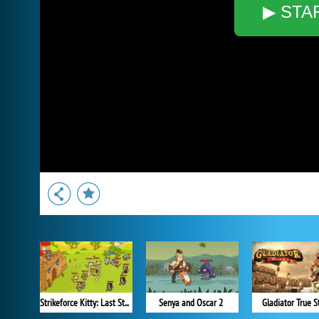
▶ STA
Strikeforce Kitty: Last Stand
Senya and Oscar 2
Gladiator True S