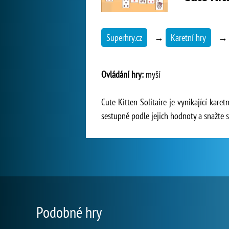
Superhry.cz
→
Karetní hry
Ovládání hry:
myší
Cute Kitten Solitaire je vynikající karet
sestupně podle jejich hodnoty a snažte s
Podobné hry