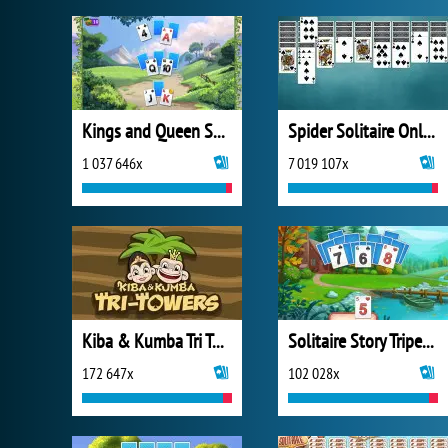
Kings and Queen Solitaire Tripeaks
Spider Solitaire Online
1 037 646x
7 019 107x
Kiba & Kumba Tri Towers Solitaire
Solitaire Story Tripeaks 4
172 647x
102 028x