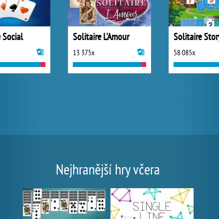
e Social
Solitaire L'Amour
13 375x
58 085x
Nejhranější hry včera