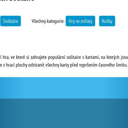
→
Solitaire
Všechny kategorie:
Hry se zvířaty
Kočky
ní hra, ve které si zahrajete populární solitaire s kartami, na kterých js
e z hrací plochy odstranit všechny karty před vypršením časového limitu.