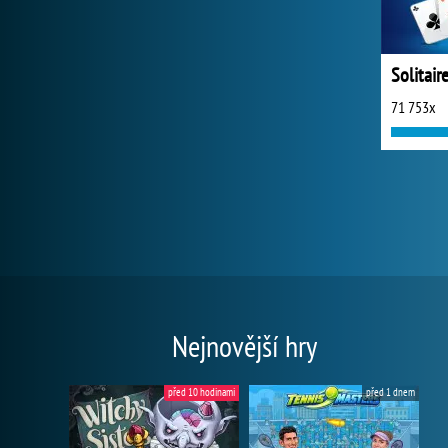
Solitair
71 753x
Nejnovější hry
před 10 hodinami
před 1 dnem