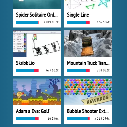
Spider Solitaire Online
Single Line
7 019 107x
136 566x
Skribbl.io
Mountain Truck Transport
677 162x
298 082x
Adam a Eva: Golf
Bubble Shooter Extreme
86 196x
5 523 544x