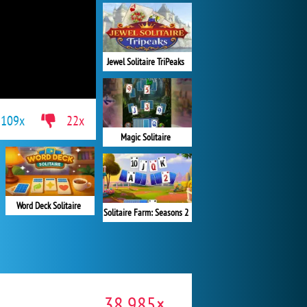
Jewel Solitaire TriPeaks
109x
22x
Magic Solitaire
Word Deck Solitaire
Solitaire Farm: Seasons 2
38 985×