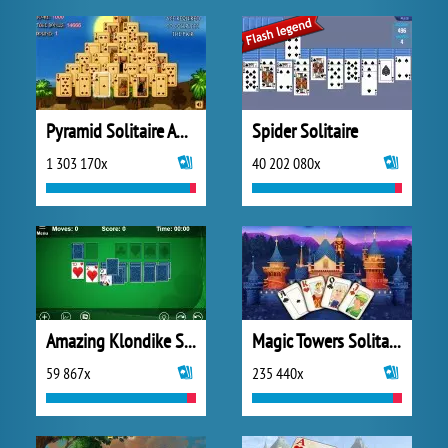
Pyramid Solitaire Ancient Egypt
Spider Solitaire
1 303 170x
40 202 080x
Amazing Klondike Solitaire
Magic Towers Solitaire
59 867x
235 440x