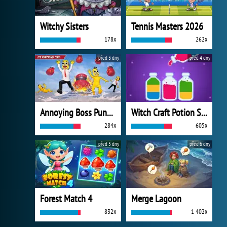
Witchy Sisters
Tennis Masters 2026
178x
262x
před 3 dny
před 4 dny
Annoying Boss Punch Game
Witch Craft Potion Sort
284x
605x
před 5 dny
před 6 dny
Forest Match 4
Merge Lagoon
832x
1 402x