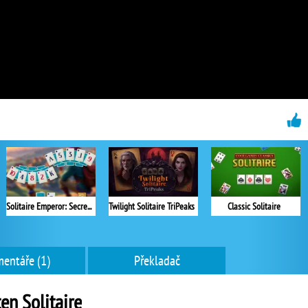
Solitaire Emperor: Secrets of Fate
Twilight Solitaire TriPeaks
Classic Solitaire
entáře (1)
Překladač
en Solitaire