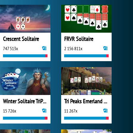
Crescent Solitaire
FRVR Solitaire
747 513x
2 156 811x
Winter Solitaire TriPeaks
Tri Peaks Emerland Solitaire
15 726x
11 267x