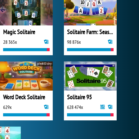
Magic Solitaire
Solitaire Farm: Seasons 2
28 365x
98 876x
před 20 dny
Word Deck Solitaire
Solitaire 95
629x
628 474x