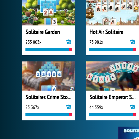
Solitaire Garden
Hot Air Solitaire
235 803x
73 981x
Solitaires Crime Stories
Solitaire Emperor: Secrets of Fate
25 367x
44 559x