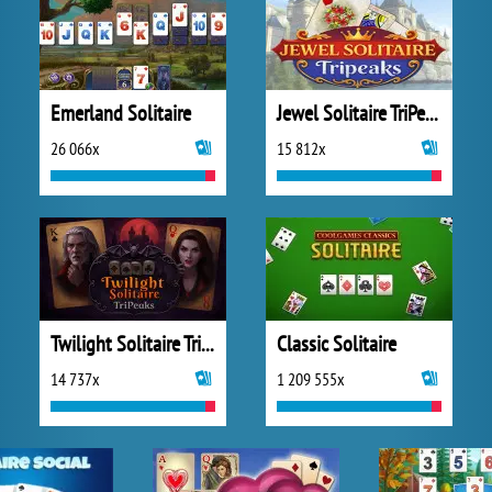
Emerland Solitaire
Jewel Solitaire TriPeaks
26 066x
15 812x
Twilight Solitaire TriPeaks
Classic Solitaire
14 737x
1 209 555x