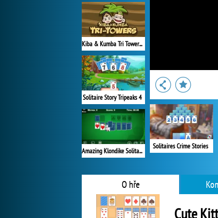
Kiba & Kumba Tri Towers Solitaire
Solitaire Story Tripeaks 4
Solitaires Crime Stories
Amazing Klondike Solitaire
O hře
Kom
Cute Kitt