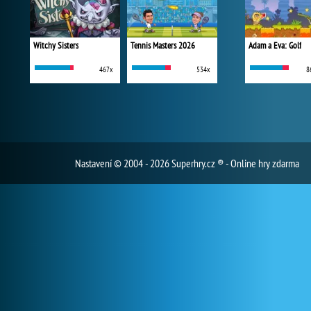
Witchy Sisters
Tennis Masters 2026
Adam a Eva: Golf
467x
534x
8
Nastavení
© 2004 - 2026 Superhry.cz ® - Online hry zdarma