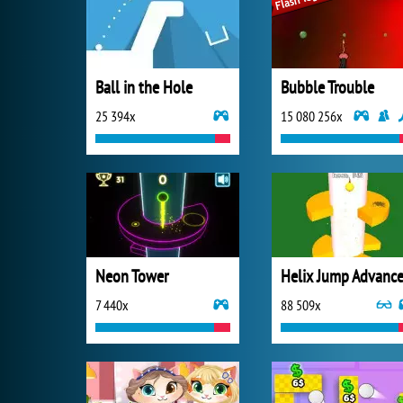
Ball in the Hole
Bubble Trouble
25 394x
15 080 256x
Neon Tower
Helix Jump Advanc
7 440x
88 509x