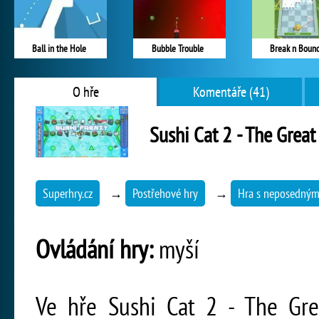
Ball in the Hole
Bubble Trouble
Break n Boun
O hře
Komentáře (41)
Sushi Cat 2 - The Great
Superhry.cz
→
Postřehové hry
→
Hra s neposedný
Ovládání hry:
myší
Ve hře Sushi Cat 2 - The Gre