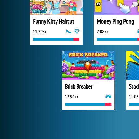
Funny Kitty Haircut
Money Ping Pong
11 298x
2 085x
Brick Breaker
Stac
13 967x
11 02