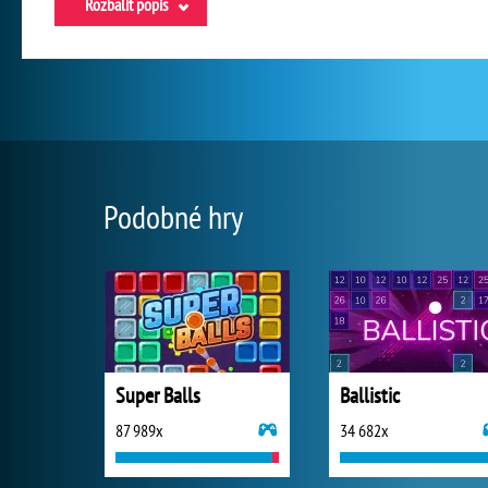
Rozbalit popis
Podobné hry
Super Balls
Ballistic
87 989x
34 682x