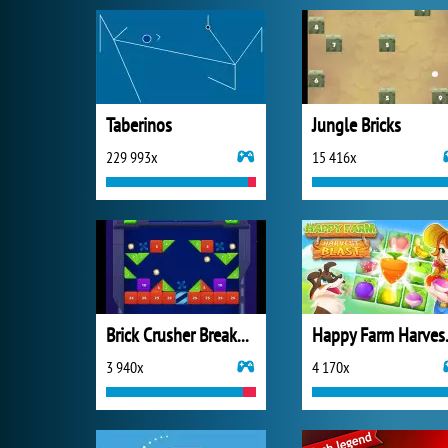
Taberinos
Jungle Bricks
229 993x
15 416x
Brick Crusher Breaker Ball
Happy 
3 940x
4 170x