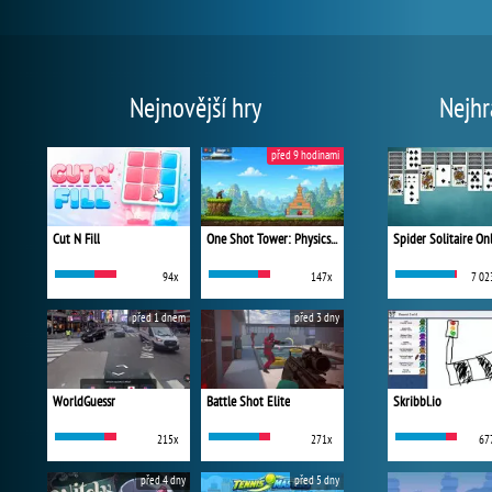
Nejnovější hry
Nejhr
před 9 hodinami
Cut N Fill
One Shot Tower: Physics Destroyer
Spider Solitaire On
94x
147x
7 02
před 1 dnem
před 3 dny
WorldGuessr
Battle Shot Elite
Skribbl.io
215x
271x
67
před 4 dny
před 5 dny