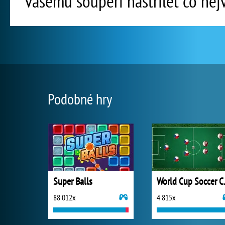
vašemu soupeři nastřílet co nejv
Podobné hry
Super Balls
World
88 012x
4 815x