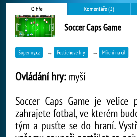
O hře
Komentáře (3)
Soccer Caps Game
Superhry.cz
→
Postřehové hry
→
Míření na cíl
Ovládání hry:
myší
Soccer Caps Game je velice p
zahrajete fotbal, ve kterém bud
tým a pusťte se do hraní. Vystř