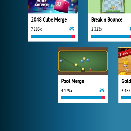
2048 Cube Merge
Break n Bounce
7 283x
2 323x
Pool Merge
Gold
4 179x
3 487