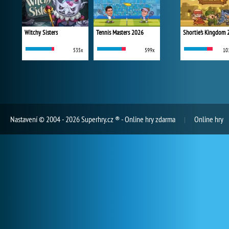
Witchy Sisters
Tennis Masters 2026
Shortie's Kingdom 
535x
599x
10
Nastavení
© 2004 - 2026 Superhry.cz ® - Online hry zdarma
Online hry