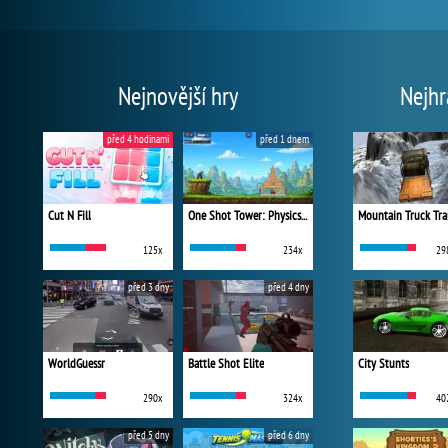
Nejnovější hry
Nejhr
před 4 hodinami
před 1 dnem
Cut N Fill
One Shot Tower: Physics Destroyer
Mountain Truck Tra
125x
234x
29
před 3 dny
před 4 dny
WorldGuessr
Battle Shot Elite
City Stunts
290x
324x
40
před 5 dny
před 6 dny