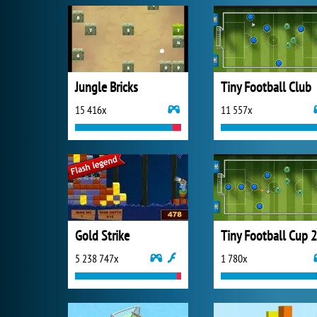
Jungle Bricks
Tiny Football Club
15 416x
11 557x
Gold Strike
5 238 747x
1 780x