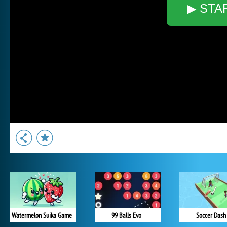
▶ STA
Watermelon Suika Game
99 Balls Evo
Soccer Dash