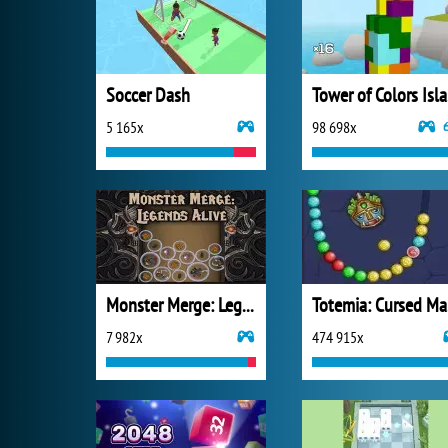
Soccer Dash
To
5 165x
98 698x
Monster Merge: Legends Alive
T
7 982x
474 915x