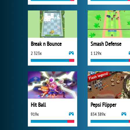
Break n Bounce
Smash Defense
2 323x
1 129x
Hit Ball
Pepsi Flipper
919x
834 389x