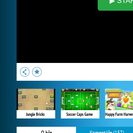
▶ STA
Jungle Bricks
Soccer Caps Game
O hře
Komentáře (157)