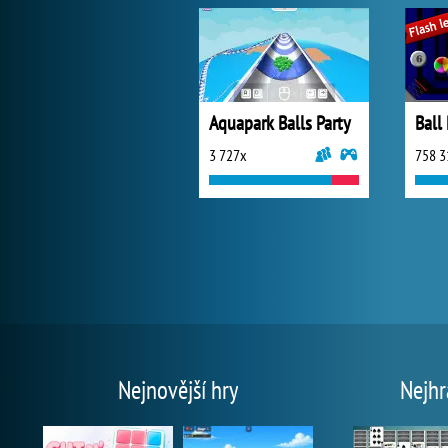
Aquapark Balls Party
Ball
3 727x
758 3
Nejnovější hry
Nejhr