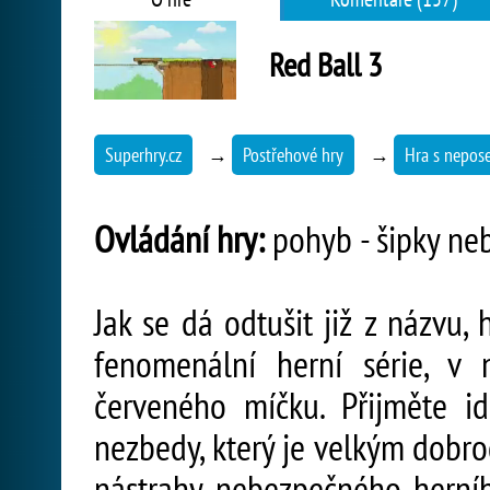
Red Ball 3
Superhry.cz
→
Postřehové hry
→
Hra s nepo
Ovládání hry:
pohyb - šipky nebo
Jak se dá odtušit již z názvu,
fenomenální herní série, v
červeného míčku. Přijměte i
nezbedy, který je velkým dobr
nástrahy nebezpečného herní