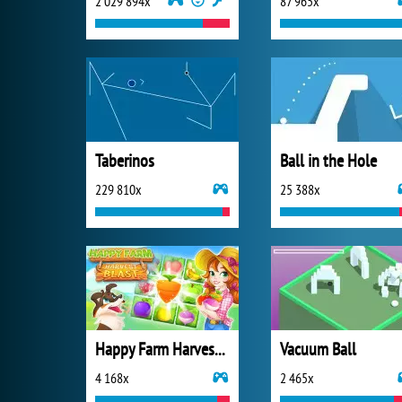
2 029 894x
87 965x
Taberinos
Ball in the Hole
229 810x
25 388x
Happy Farm Harvest Blast
Vacuum Ball
4 168x
2 465x