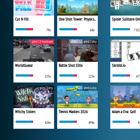
Cut N Fill
One Shot Tower: Physics Destroyer
Spider Solitaire On
79x
68x
7 02
před 13 hodinami
před 2 dny
WorldGuessr
Battle Shot Elite
Skribbl.io
153x
223x
67
před 3 dny
před 4 dny
Witchy Sisters
Tennis Masters 2026
Adam a Eva: Golf
426x
494x
8