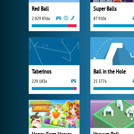
Red Ball
Super Balls
2 029 856x
87 910x
Taberinos
Ball in the Hole
229 183x
25 377x