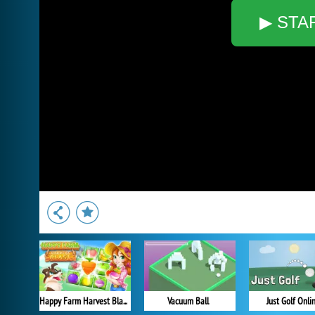
▶ STA
Happy Farm Harvest Blast
Vacuum Ball
Just Golf Onli