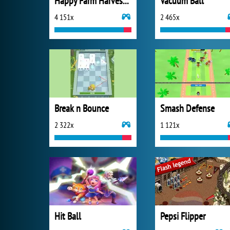
Happy Farm Harvest Blast
Vacuum Ball
4 151x
2 465x
Break n Bounce
Smash Defense
2 322x
1 121x
Hit Ball
Pepsi Flipper