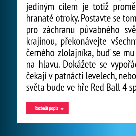
jediným cílem je totiž promě
hranaté otroky. Postavte se to
pro záchranu půvabného svě
krajinou, překonávejte všech
černého zlolajníka, buď se m
na hlavu. Dokážete se vypořá
čekají v patnácti levelech, ne
světa bude ve hře Red Ball 4 s
Rozbalit popis