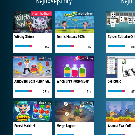
Nejnovější hry
Nejhr
před 4 hodinami
před 1 dnem
Witchy Sisters
Tennis Masters 2026
Spider Solitaire On
116x
200x
7 01
před 3 dny
před 4 dny
Annoying Boss Punch Game
Witch Craft Potion Sort
Skribbl.io
251x
573x
67
před 5 dny
před 6 dny
Forest Match 4
Merge Lagoon
Adam a Eva: Golf