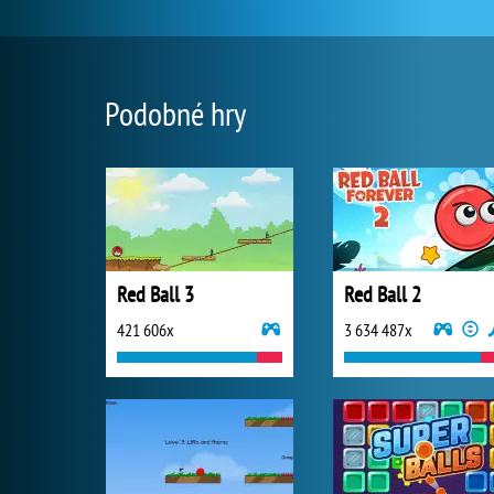
Podobné hry
Red Ball 3
Red Ball 2
421 606x
3 634 487x