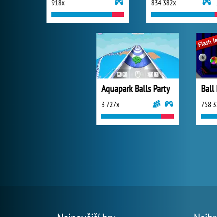
918x
834 382x
Aquapark Balls Party
Ball
3 727x
758 3