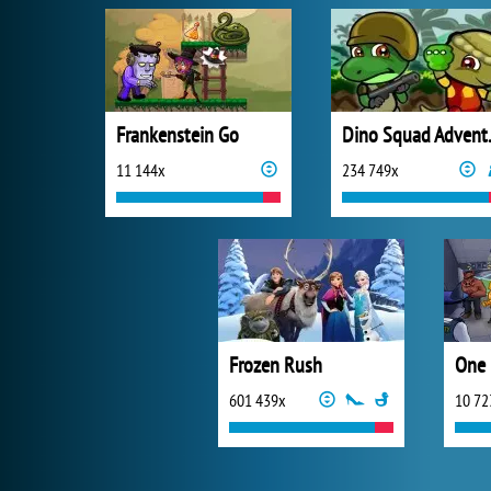
Frankenstein Go
Dino 
11 144x
234 749x
Frozen Rush
One 
601 439x
10 72