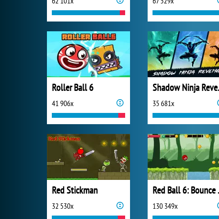
62 101x
67 529x
Roller Ball 6
Shado
41 906x
35 681x
Red Stickman
Red B
32 530x
130 349x