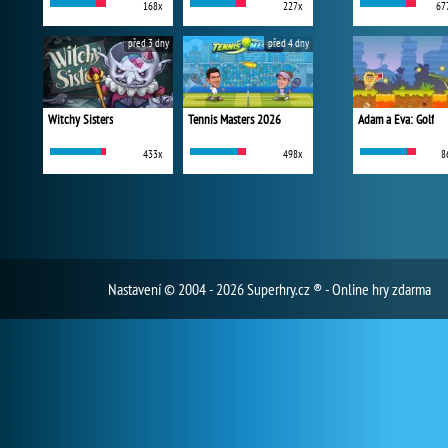
168x
227x
67
před 3 dny
před 4 dny
Witchy Sisters
Tennis Masters 2026
Adam a Eva: Golf
433x
498x
8
Nastavení
© 2004 - 2026 Superhry.cz ® - Online hry zdarma