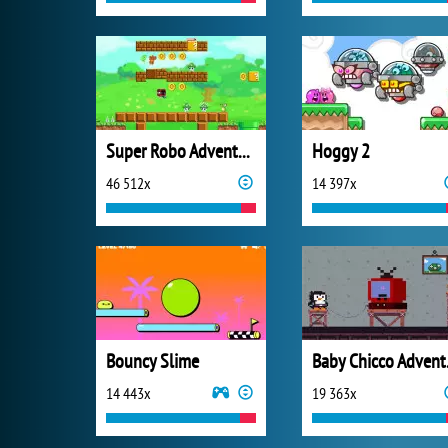
Super Robo Adventure
Hoggy 2
46 512x
14 397x
Bouncy Slime
Bab
14 443x
19 363x