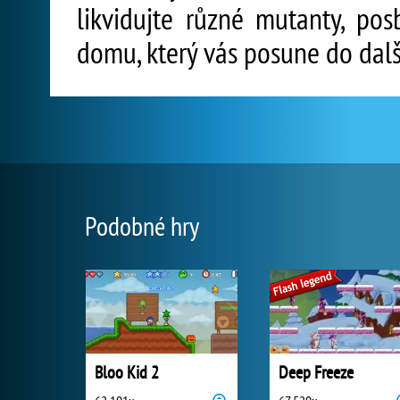
likvidujte různé mutanty, pos
domu, který vás posune do dalš
Podobné hry
Bloo Kid 2
Deep Freeze