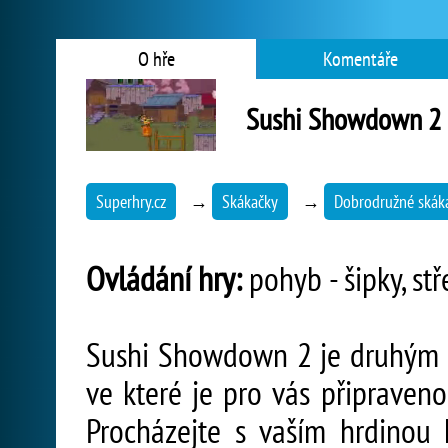
O hře
Komentáře
Sushi Showdown 2
Superhry.cz
→
Skákačky
→
Dobrodružné skák
Ovládání hry:
pohyb - šipky, stř
Sushi Showdown 2 je druhým d
ve které je pro vás připraven
Procházejte s vaším hrdinou 