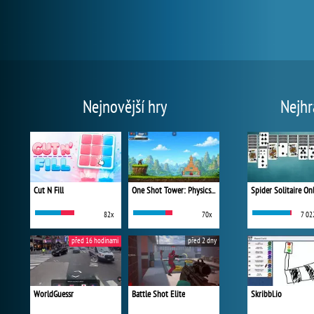
Nejnovější hry
Nejhr
Cut N Fill
One Shot Tower: Physics Destroyer
Spider Solitaire On
82x
70x
7 02
před 16 hodinami
před 2 dny
WorldGuessr
Battle Shot Elite
Skribbl.io