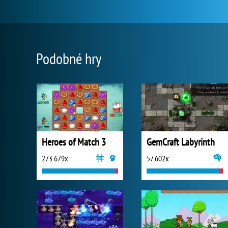
Podobné hry
Heroes of Match 3
GemCraft Labyrinth
273 679x
57 602x