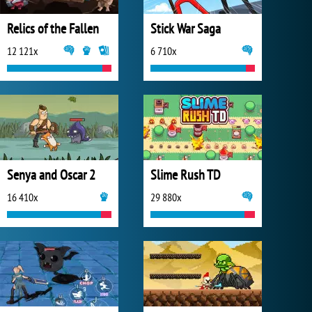
Relics of the Fallen
Stick War Saga
12 121x
6 710x
Senya and Oscar 2
Slime Rush TD
16 410x
29 880x