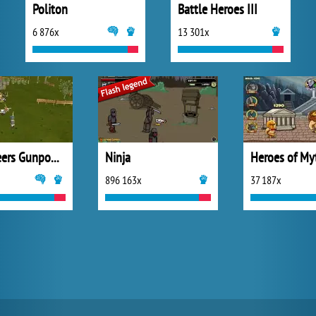
Politon
Battle Heroes III
6 876x
13 301x
Musketeers Gunpowder vs Steel
Ninja
Heroes of My
896 163x
37 187x