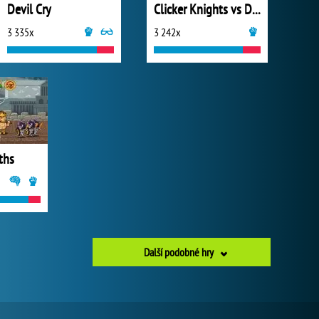
Devil Cry
Clicker Knights vs Dragons
3 335x
3 242x
ths
Další podobné hry