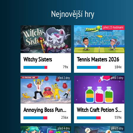
Nejnovější hry
před 23 hodinami
Witchy Sisters
Tennis Masters 2026
79x
184x
před 2 dny
před 3 dny
Annoying Boss Punch Game
Witch Craft Potion Sort
236x
559x
před 4 dny
před 5 dny