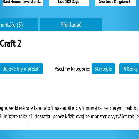
Raid Heroes: Sword and Magic
Live 100 Days
Shorties’s Kingdom 3
entáře (3)
Překladač
Craft 2
Bojové hry o přežití
Všechny kategorie:
Strategie
Příšerky
gie, ve které si v laboratoři nakoupíte čtyři monstra, se kterými pak bu
 můžete také při dostatku peněz křížit dvojice monster a vytvářet tak jej