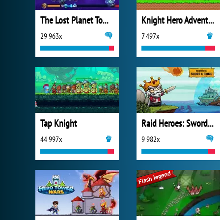
The Lost Planet Tower Defense
Knight Hero Adventure Idle RPG
29 963x
7 497x
Tap Knight
Raid Heroes: Sword and Magic
44 997x
9 982x