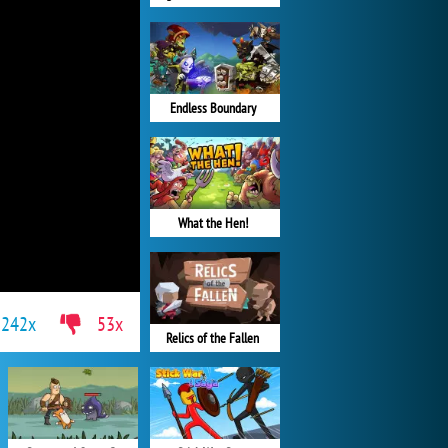
Endless Boundary
What the Hen!
242x
53x
Relics of the Fallen