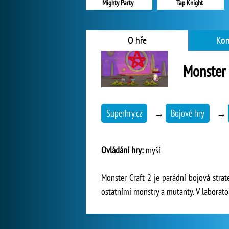
Mighty Party
Tap Knight
O hře
Kom
Monster 
Superhry.cz
→
Bojové hry
→
Ovládání hry:
myší
Monster Craft 2 je parádní bojová strate
ostatními monstry a mutanty. V laboratoři