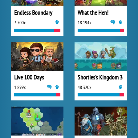
Endless Boundary
What the Hen!
3 700x
18 194x
Live 100 Days
Shorties’s Kingdom 3
1 899x
48 320x