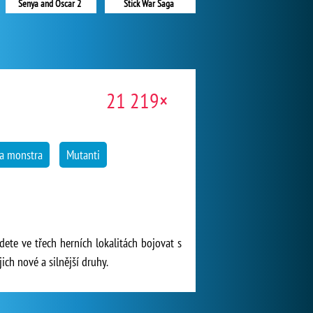
Senya and Oscar 2
Stick War Saga
21 219×
 a monstra
Mutanti
dete ve třech herních lokalitách bojovat s
ich nové a silnější druhy.