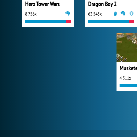
Hero Tower Wars
Dragon Boy 2
8 756x
63 545x
4 511x