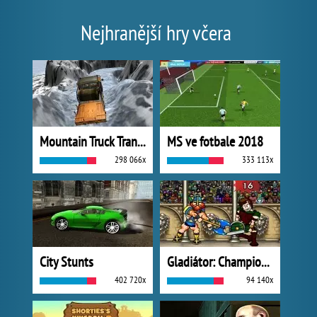
Nejhranější hry včera
Mountain Truck Transport
MS ve fotbale 2018
298 066x
333 113x
City Stunts
Gladiátor: Champions Sprint
402 720x
94 140x