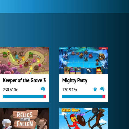
Keeper of the Grove 3
Mighty Party
230 610x
120 937x