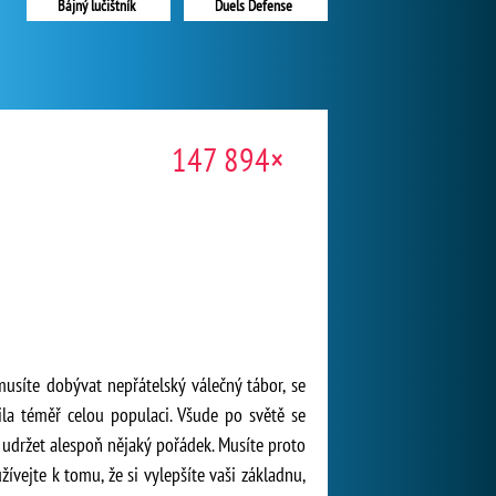
Bájný lučištník
Duels Defense
147 894×
usíte dobývat nepřátelský válečný tábor, se
ila téměř celou populaci. Všude po světě se
má udržet alespoň nějaký pořádek. Musíte proto
užívejte k tomu, že si vylepšíte vaši základnu,