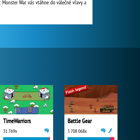
ic Monster War vás vtáhne do válečné vřavy a
TimeWarriors
Battle Gear
31 769x
3 708 068x