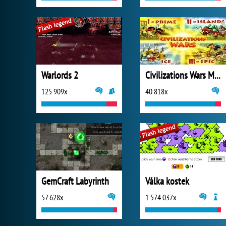
Warlords 2
Civilizations Wars Master Edition
125 909x
40 818x
GemCraft Labyrinth
Válka kostek
57 628x
1 574 037x