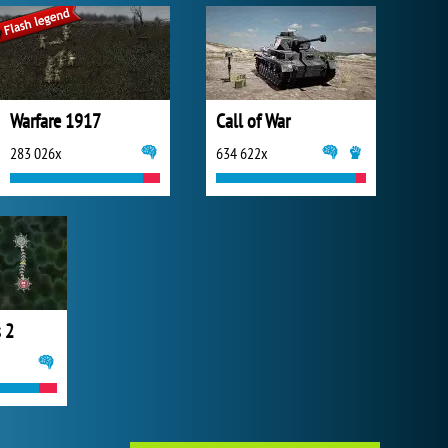
Warfare 1917
Call of War
283 026x
634 622x
 2