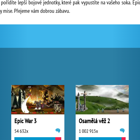
 pořídíte lepší bojové jednotky, které pak vypustíte na vašeho soka. Ep
ny mise. Přejeme vám dobrou zábavu.
Epic War 3
Osamělá věž 2
54 632x
1 002 915x