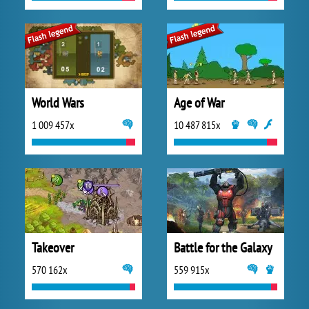
World Wars
Age of War
1 009 457x
10 487 815x
Takeover
Battle for the Galaxy
570 162x
559 915x