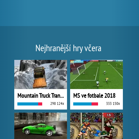
Nejhranější hry včera
Mountain Truck Transport
MS ve fotbale 2018
298 124x
333 150x