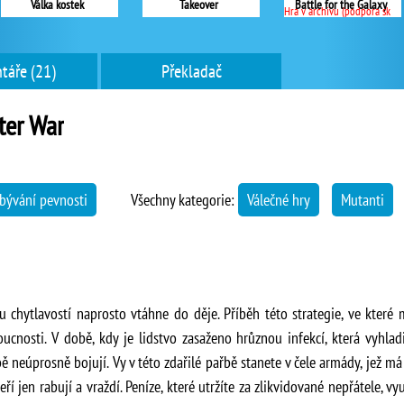
Válka kostek
Takeover
Battle for the Galaxy
Hra v archivu (podpora skončila)
táře (21)
Překladač
ter War
bývání pevnosti
Všechny kategorie:
Válečné hry
Mutanti
chytlavostí naprosto vtáhne do děje. Příběh této strategie, ve které m
cnosti. V době, kdy je lidstvo zasaženo hrůznou infekcí, která vyhlad
obě neúprosně bojují. Vy v této zdařilé pařbě stanete v čele armády, jež 
eří jen rabují a vraždí. Peníze, které utržíte za zlikvidované nepřátele, vy