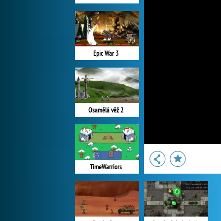
Epic War 3
Osamělá věž 2
TimeWarriors