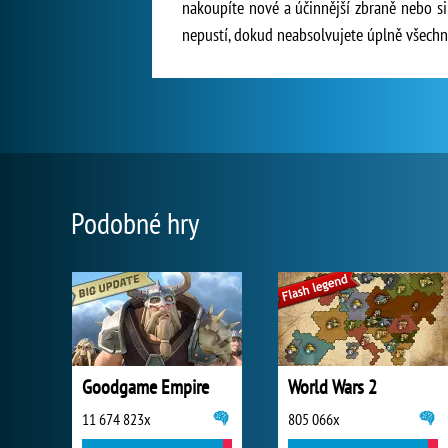
nakoupíte nové a účinnější zbraně nebo si
nepustí, dokud neabsolvujete úplně všech
Podobné hry
Goodgame Empire
World Wars 2
11 674 823x
805 066x