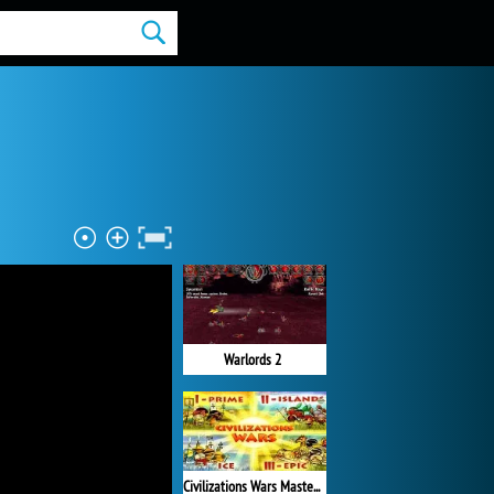
Warlords 2
Civilizations Wars Master Edition