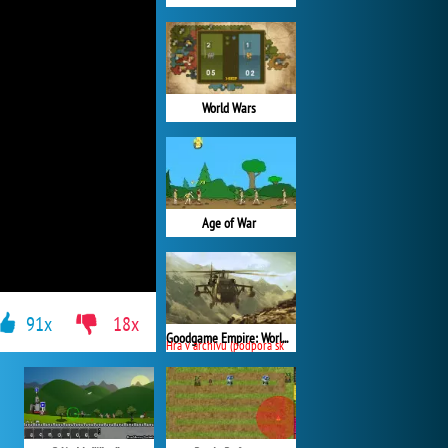
World Wars
Age of War
91x
18x
Goodgame Empire: World War 3
Hra v archivu (podpora skončila)