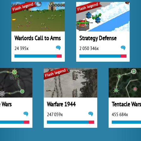
Warlords Call to Arms
Strategy Defense
24 395x
2 050 346x
e Wars
Warfare 1944
Tentacle Wars
247 059x
455 684x