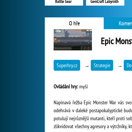
Battle Gear
GemCraft Labyrinth
O hře
Komen
Epic Mons
Superhry.cz
→
Strategie
→
Do
Ovládání hry:
myší
Napínavá řežba Epic Monster War vás svou 
odehrává v daleké postapokalyptické budou
potulují nejrůznější mutanti, kteří proti s
zlikvidovat všechny agresory a výtržníky, kt