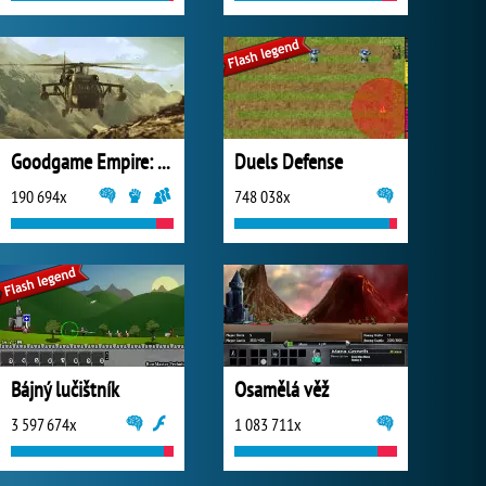
Goodgame Empire: World War 3
Duels Defense
190 694x
748 038x
Bájný lučištník
Osamělá věž
3 597 674x
1 083 711x