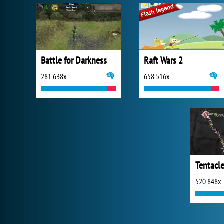
Battle for Darkness
Raft Wars 2
281 638x
658 516x
Tentacl
520 848x