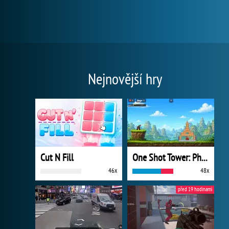
Nejnovější hry
Cut N Fill
One Shot Tower: Physics Destroyer
46x
48x
před 19 hodinami