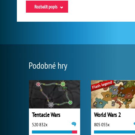
Rozbalit popis
Podobné hry
Tentacle Wars
World Wars 2
520 832x
805 055x