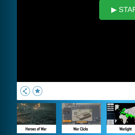
▶ STA
Heroes of War
War Clicks
Warlight