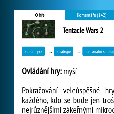
O hře
Komentáře (142)
Tentacle Wars 2
Superhry.cz
→
Strategie
→
Teritoriální souboj
Ovládání hry:
myší
Pokračování veleúspěšné hr
každého, kdo se bude jen troš
nejrůznějšími zákeřnými mikro