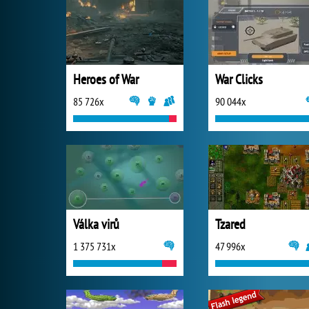
Heroes of War
War Clicks
85 726x
90 044x
Válka virů
Tzared
1 375 731x
47 996x