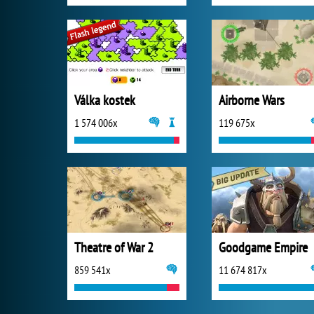
Válka kostek
Airborne Wars
1 574 006x
119 675x
Theatre of War 2
Goodgame Empire
859 541x
11 674 817x