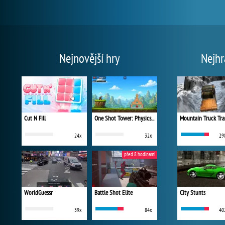
Nejnovější hry
Nejhr
Cut N Fill
One Shot Tower: Physics Destroyer
Mountain Truck Tra
24x
32x
29
před 8 hodinami
WorldGuessr
Battle Shot Elite
City Stunts
39x
84x
40