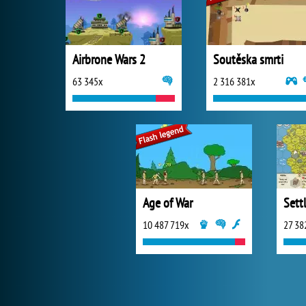
Airbrone Wars 2
Soutěska smrti
63 345x
2 316 381x
Age of War
Sett
10 487 719x
27 38