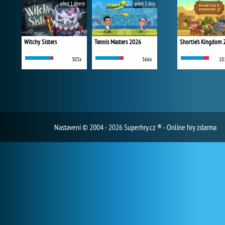
před 1 dnem
před 3 dny
Witchy Sisters
Tennis Masters 2026
Shortie's Kingdom 
303x
366x
10
Nastavení
© 2004 - 2026 Superhry.cz ® - Online hry zdarma