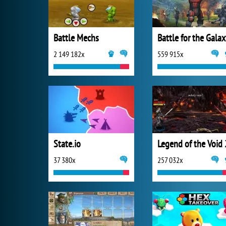
Battle Mechs
Battle for the Gala
2 149 182x
559 915x
State.io
Legend of the Void 
37 380x
257 032x