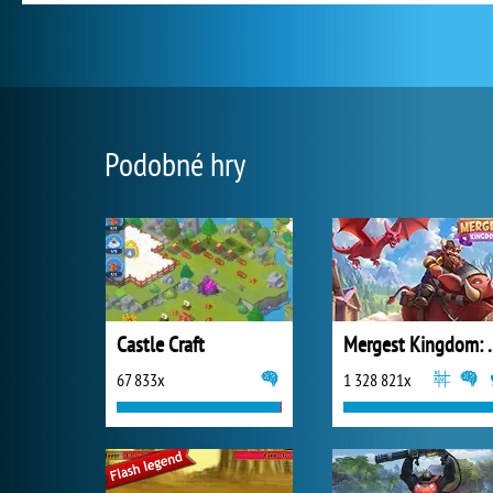
Podobné hry
Castle Craft
Mergest King
67 833x
1 328 821x