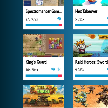
Spectromancer Gamers Pack
Hex Takeover
272 972x
5 511x
King's Guard
Ra
104 204x
9 983x