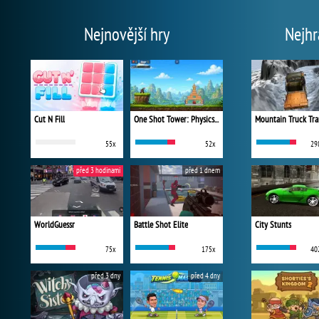
Nejnovější hry
Nejhr
Cut N Fill
One Shot Tower: Physics Destroyer
Mountain Truck Tra
55x
52x
29
před 3 hodinami
před 1 dnem
WorldGuessr
Battle Shot Elite
City Stunts
75x
175x
40
před 3 dny
před 4 dny