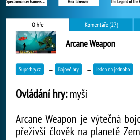
Spectromancer Gamers Pack
Hex Takeover
O hře
Komentáře (27)
Arcane Weapon
Superhry.cz
→
Bojové hry
→
Jeden na jednoho
Ovládání hry:
myší
Arcane Weapon je výtečná bojo
přeživší člověk na planetě Ze