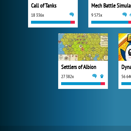
Call of Tanks
M
18 336x
9 575x
Settlers of Albion
Dyn
27 382x
56 64