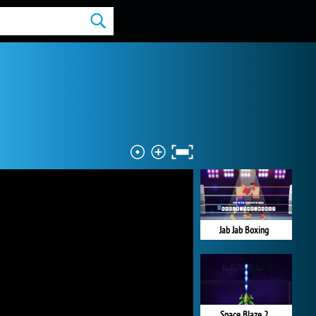
Jab Jab Boxing
Space Blaze 2