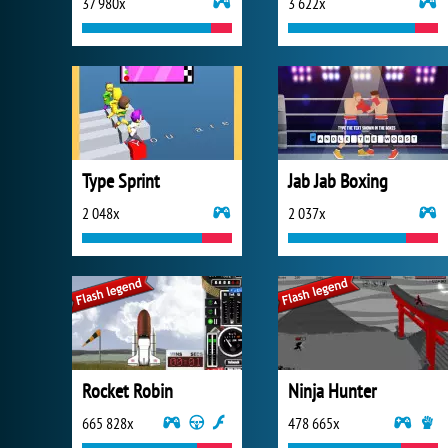
37 980x
3 622x
Type Sprint
Jab Jab Boxing
2 048x
2 037x
Rocket Robin
Ninja Hunter
665 828x
478 665x