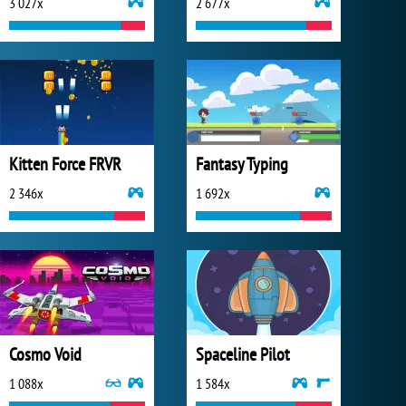
3 027x
2 677x
Kitten Force FRVR
Fantasy Typing
2 346x
1 692x
Cosmo Void
Spaceline Pilot
1 088x
1 584x