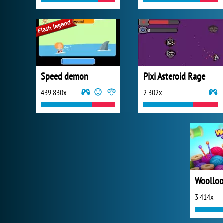
Speed demon
Pixi Asteroid Rage
439 830x
2 302x
3 414x