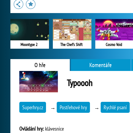
Moontype 2
The Chef’s Shift
Cosmo Void
O hře
Komentáře
Typoooh
Superhry.cz
→
Postřehové hry
→
Rychlé psaní
Ovládání hry:
klávesnice