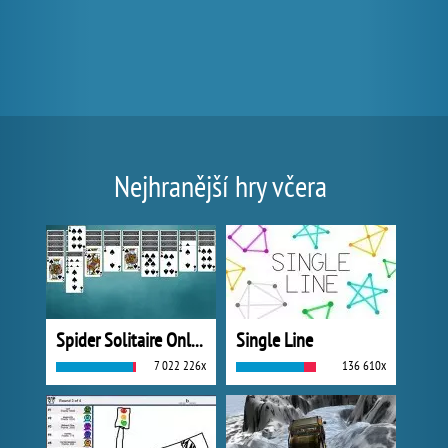
Nejhranější hry včera
Spider Solitaire Online
Single Line
7 022 226x
136 610x