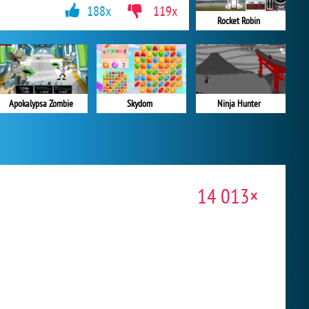
188x
119x
Rocket Robin
Apokalypsa Zombie
Skydom
Ninja Hunter
14 013×