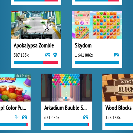
Apokalypsa Zombie
Skydom
387 185x
1 641 886x
před 24 dny
Woolloop! Color Puzzle
Arkadium Buuble Shooter
Wood Blocks
671 686x
158 138x