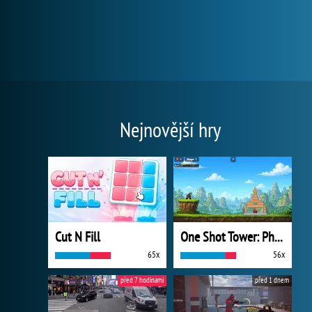
Nejnovější hry
Cut N Fill
One Shot Tower: Physics Destroyer
65x
56x
před 7 hodinami
před 1 dnem