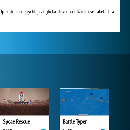
isujte co nejrychleji anglická slova na blížících se raketách a
Spcae Rescue
Battle Typer