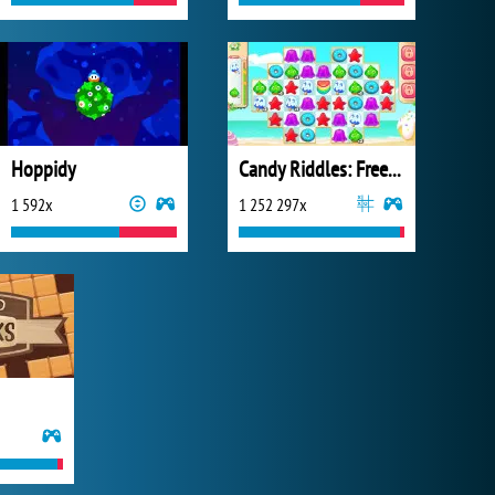
Hoppidy
Candy Riddles: Free Match 3 Puzzle
1 592x
1 252 297x