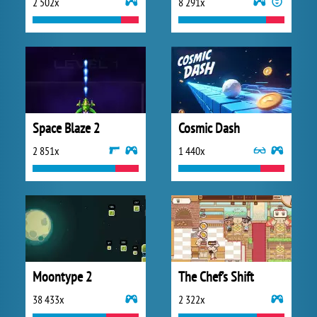
2 502x
8 291x
Space Blaze 2
Cosmic Dash
2 851x
1 440x
Moontype 2
The Chef’s Shift
38 433x
2 322x