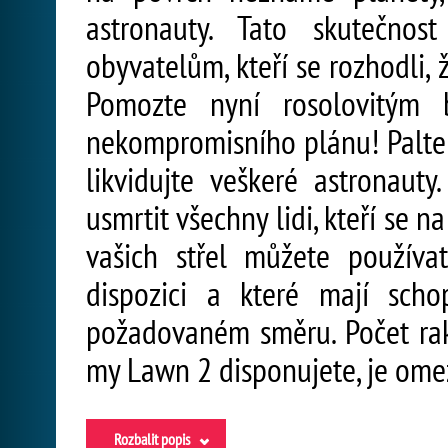
astronauty. Tato skutečno
obyvatelům, kteří se rozhodli,
Pomozte nyní rosolovitým b
nekompromisního plánu! Palte
likvidujte veškeré astronau
usmrtit všechny lidi, kteří se 
vašich střel můžete použív
dispozici a které mají scho
požadovaném směru. Počet rak
my Lawn 2 disponujete, je ome
Rozbalit popis