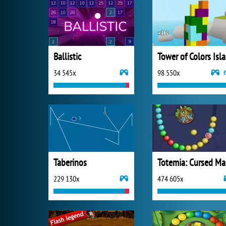
Ballistic
To
34 545x
98 550x
Taberinos
T
229 130x
474 605x