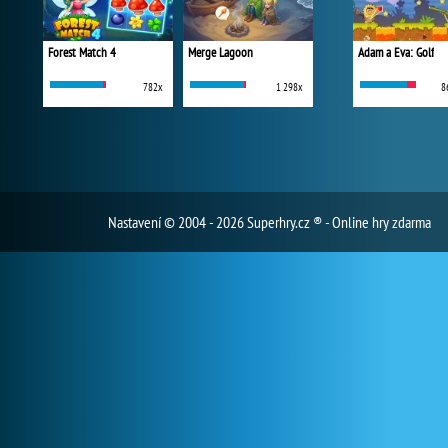
Forest Match 4
Merge Lagoon
Adam a Eva: Golf
782x
1 298x
8
Nastavení
© 2004 - 2026 Superhry.cz ® - Online hry zdarma