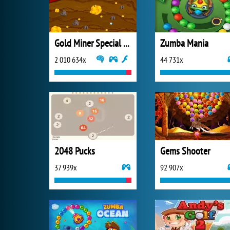
Gold Miner Special Edition
Zumba Mania
2 010 634x
44 731x
2048 Pucks
Gems Shooter
37 939x
92 907x