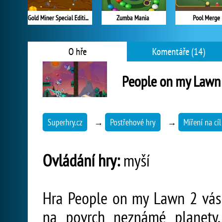
Gold Miner Special Edition
Zumba Mania
Pool Merge
O hře
Komentáře (14)
People on my Lawn
Superhry.cz
→
Postřehové hry
→
Míření na cíl
Ovládání hry:
myší
Hra People on my Lawn 2 vás
na povrch neznámé planety, 