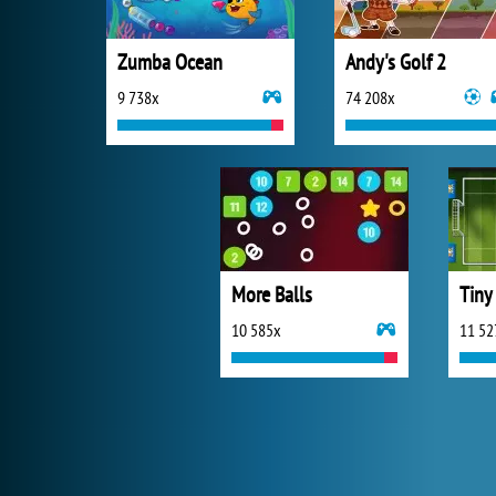
Zumba Ocean
Andy's Golf 2
9 738x
74 208x
More Balls
Tiny
10 585x
11 52