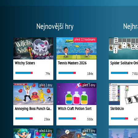
Nejnovější hry
Nejhr
před 22 hodinami
Witchy Sisters
Tennis Masters 2026
Spider Solitaire On
79x
184x
7 01
před 2 dny
před 3 dny
Annoying Boss Punch Game
Witch Craft Potion Sort
Skribbl.io
236x
558x
67
před 4 dny
před 5 dny