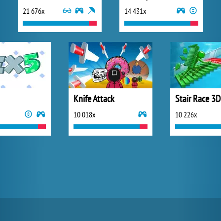
21 676x
14 431x
Knife Attack
Stair Race 3D
10 018x
10 226x