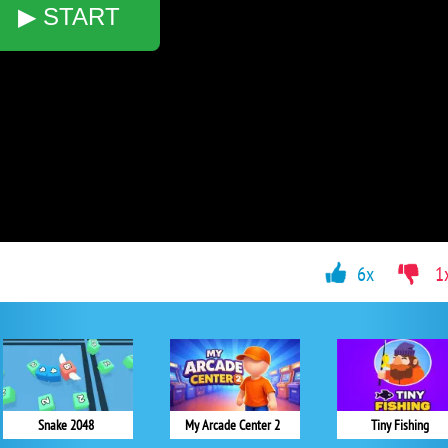
▶ START
6x
1
Snake 2048
My Arcade Center 2
Tiny Fishing