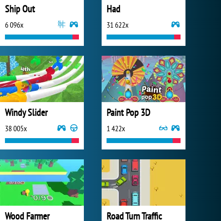
Ship Out
Had
6 096x
31 622x
Windy Slider
Paint Pop 3D
38 005x
1 422x
Wood Farmer
Road Turn Traffic