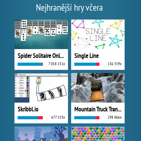
Nejhranější hry včera
Spider Solitaire Online
Single Line
7 018 151x
136 559x
Skribbl.io
Mountain Truck Transport
677 153x
298 066x