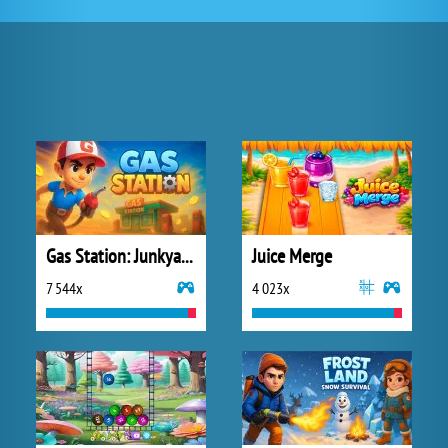
Gas Station: Junkyard Tycoon
Juice Merge
7 544x
4 023x