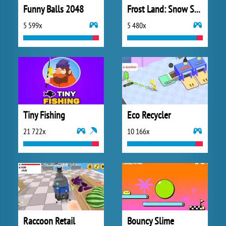
Funny Balls 2048
Frost Land: Snow Survival
5 599x
5 480x
Tiny Fishing
Eco Recycler
21 722x
10 166x
Raccoon Retail
Bouncy Slime