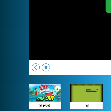
Ship Out
Had