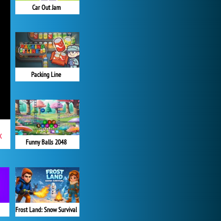
Car Out Jam
Packing Line
x
Funny Balls 2048
Frost Land: Snow Survival