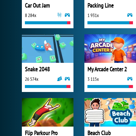
Car Out Jam
Packing Line
8 284x
1 931x
Snake 2048
My Arcade Center 2
26 574x
3 115x
Flip Parkour Pro
Beach Club