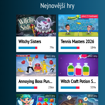
Nejnovější hry
před 23 hodinami
Witchy Sisters
Tennis Masters 2026
79x
184x
před 2 dny
před 3 dny
Annoying Boss Punch Game
Witch Craft Potion Sort
236x
559x
před 4 dny
před 5 dny