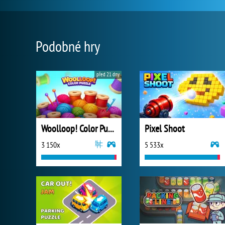
Podobné hry
před 21 dny
Woolloop! Color Puzzle
Pixel Shoot
3 150x
5 533x