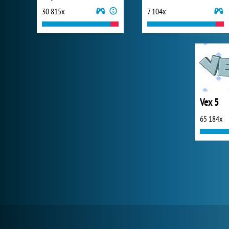
30 815x
7 104x
Vex 5
65 184x