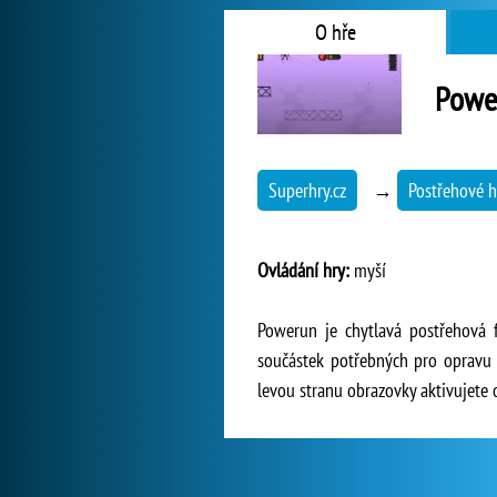
O hře
Powe
Superhry.cz
→
Postřehové h
Ovládání hry:
myší
Powerun je chytlavá postřehová 
součástek potřebných pro opravu j
levou stranu obrazovky aktivujete o