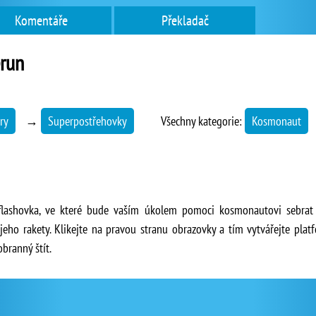
Komentáře
Překladač
run
ry
→
Superpostřehovky
Všechny kategorie:
Kosmonaut
flashovka, ve které bude vaším úkolem pomoci kosmonautovi sebrat 
eho rakety. Klikejte na pravou stranu obrazovky a tím vytvářejte pla
branný štít.