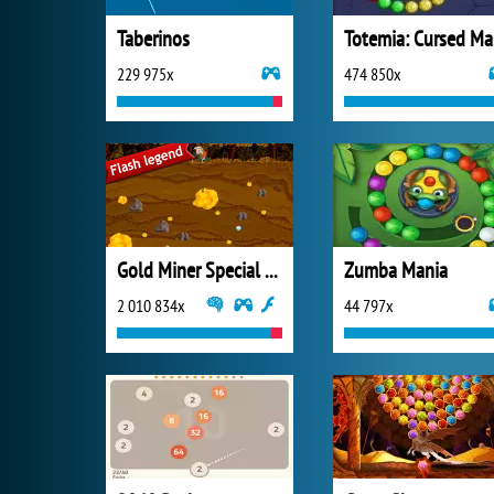
Taberinos
T
229 975x
474 850x
Gold Miner Special Edition
Zumba Mania
2 010 834x
44 797x