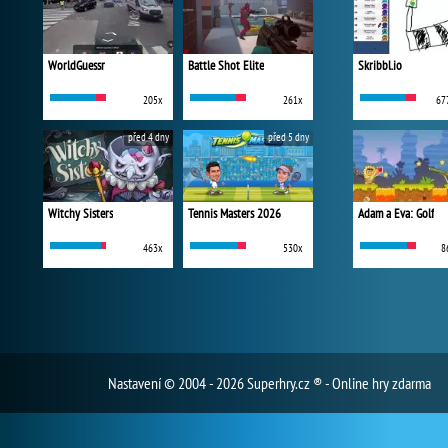
WorldGuessr
Battle Shot Elite
Skribbl.io
205x
261x
67
před 4 dny
před 5 dny
Witchy Sisters
Tennis Masters 2026
Adam a Eva: Golf
463x
530x
8
Nastavení
© 2004 - 2026 Superhry.cz ® - Online hry zdarma