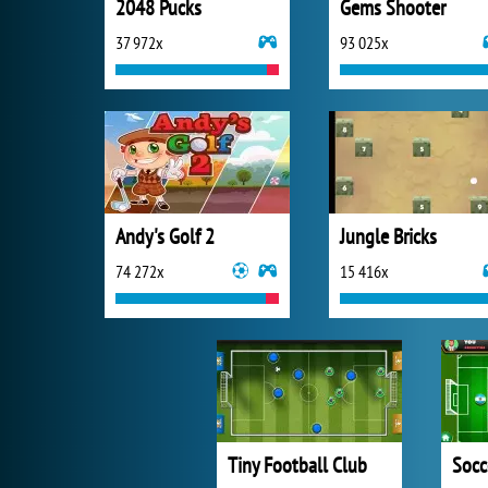
2048 Pucks
Gems Shooter
37 972x
93 025x
Andy's Golf 2
Jungle Bricks
74 272x
15 416x
Tiny Football Club
Socc