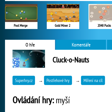
Pool Merge
Gold Miner 2
2048 Pucks
O hře
Komentáře
Cluck-o-Nauts
Superhry.cz
→
Postřehové hry
→
Míření na cíl
Ovládání hry:
myší