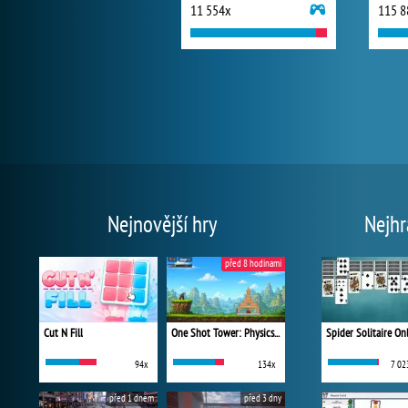
11 554x
115 8
Nejnovější hry
Nejhr
před 8 hodinami
Cut N Fill
One Shot Tower: Physics Destroyer
Spider Solitaire On
94x
134x
7 02
před 1 dnem
před 3 dny