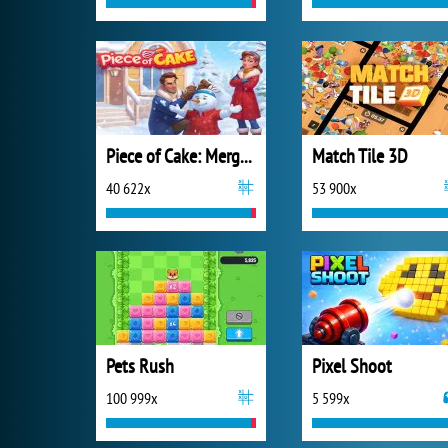
Piece of Cake: Merge and Bake
Match Tile 3D
40 622x
53 900x
Pets Rush
Pixel Shoot
100 999x
5 599x