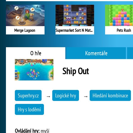
Merge Lagoon
Supermarket Sort N Match
Pets Rush
O hře
Komentáře
Ship Out
Superhry.cz
→
Logické hry
→
Hledání kombinace
Hry s loděmi
Ovládání hry:
myší