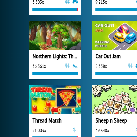
3 503x
9 215x
Northern Lights: The Secret of the Forest
Car Out Jam
36 361x
8 358x
Thread Match
Sheep n Sheep
21 003x
49 348x