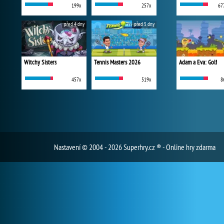
199x
257x
67
před 4 dny
před 5 dny
Witchy Sisters
Tennis Masters 2026
Adam a Eva: Golf
457x
519x
8
Nastavení
© 2004 - 2026 Superhry.cz ® - Online hry zdarma