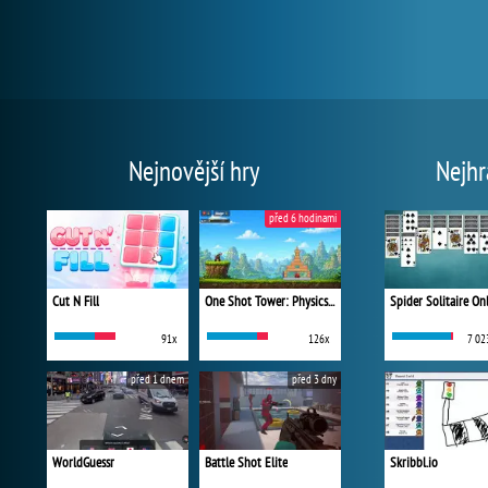
Nejnovější hry
Nejhr
před 6 hodinami
Cut N Fill
One Shot Tower: Physics Destroyer
Spider Solitaire On
91x
126x
7 02
před 1 dnem
před 3 dny
WorldGuessr
Battle Shot Elite
Skribbl.io