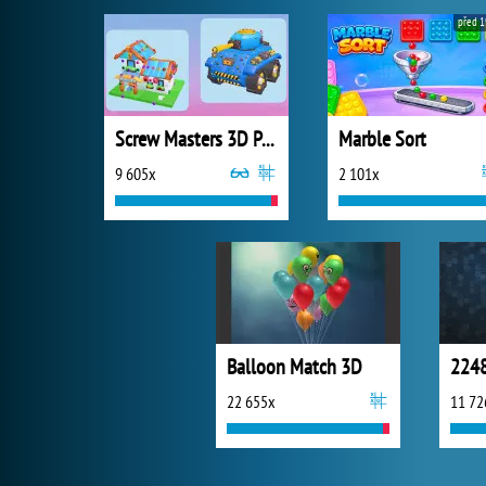
před 1
Screw Masters 3D Puzzle
Marble Sort
9 605x
2 101x
Balloon Match 3D
2248
22 655x
11 72