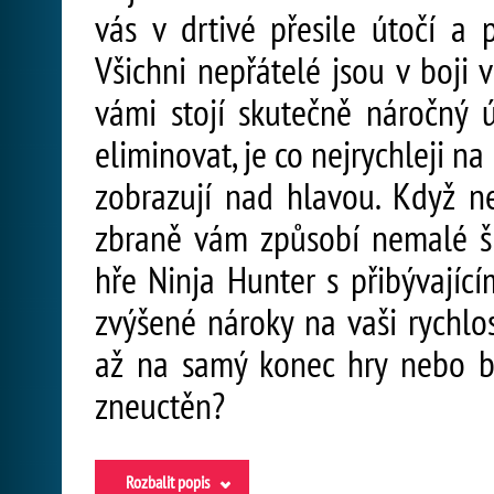
vás v drtivé přesile útočí a 
Všichni nepřátelé jsou v boji 
vámi stojí skutečně náročný úk
eliminovat, je co nejrychleji n
zobrazují nad hlavou. Když ne
zbraně vám způsobí nemalé ško
hře Ninja Hunter s přibývající
zvýšené nároky na vaši rychlo
až na samý konec hry nebo 
zneuctěn?
Rozbalit popis