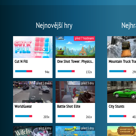
Nejnovější hry
Nejhr
před 7 hodinami
Cut N Fill
One Shot Tower: Physics Destroyer
Mountain Truck Tra
94x
132x
29
před 1 dnem
před 3 dny
WorldGuessr
Battle Shot Elite
City Stunts
203x
261x
40
před 4 dny
před 5 dny