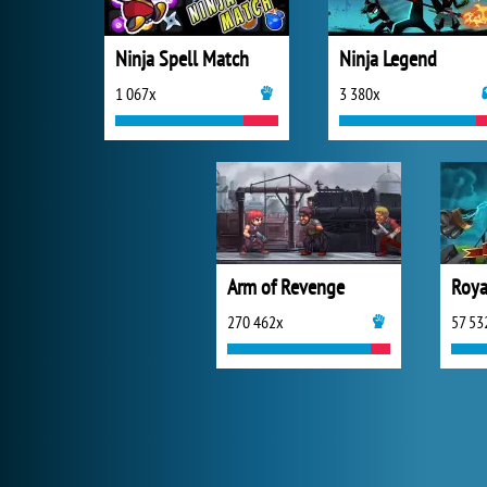
Ninja Spell Match
Ninja Legend
1 067x
3 380x
Arm of Revenge
Roya
270 462x
57 53