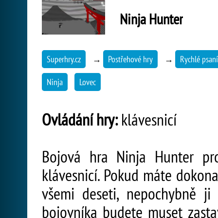
Ninja Hunter
Superhry.cz
→
Postřehové hry
→
Rychlé psaní
Ninja
Lovec
Ovládání hry:
klávesnicí
Bojová hra Ninja Hunter pro
klávesnicí. Pokud máte dokona
všemi deseti, nepochybně ji 
bojovníka budete muset zastav