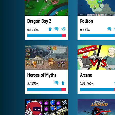
Dragon Boy 2
Politon
63 555x
6 881x
Heroes of Myths
Arcane
37 196x
101 766x