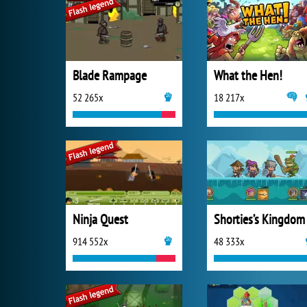
Blade Rampage
What the Hen!
52 265x
18 217x
Ninja Quest
Shorties’s Kingdom
914 552x
48 333x