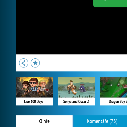
Live 100 Days
Senya and Oscar 2
Dragon Boy 
O hře
Komentáře (73)