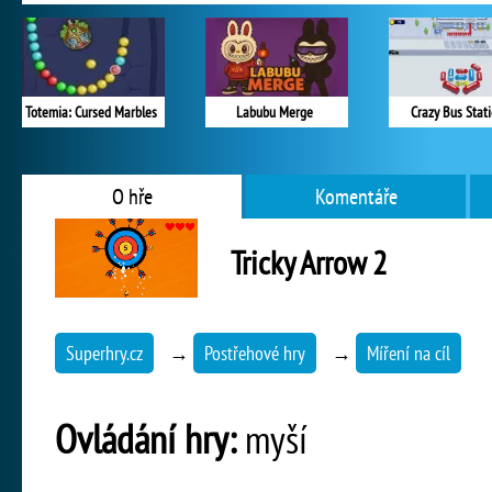
Totemia: Cursed Marbles
Labubu Merge
Crazy Bus Stat
O hře
Komentáře
Tricky Arrow 2
Superhry.cz
→
Postřehové hry
→
Míření na cíl
Ovládání hry:
myší