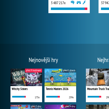
3 487 217x
37 94
Nejnovější hry
Nejhr
před 9 hodinami
před 1 dnem
Witchy Sisters
Tennis Masters 2026
Mountain Truck Tra
175x
259x
29
před 3 dny
před 4 dny