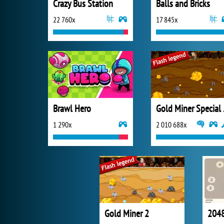
Crazy Bus Station
Balls and Bricks
22 760x
17 845x
Brawl Hero
Gold
1 290x
2 010 688x
Gold Miner 2
2048