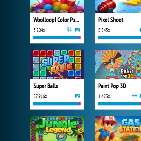
Woolloop! Color Puzzle
Pixel Shoot
3 204x
5 545x
Super Balls
Paint Pop 3D
87 916x
1 423x