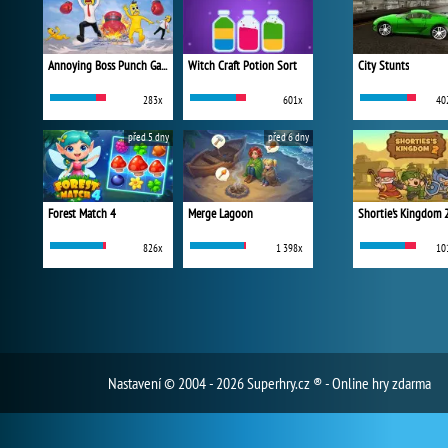
Annoying Boss Punch Game
Witch Craft Potion Sort
City Stunts
283x
601x
40
před 5 dny
před 6 dny
Forest Match 4
Merge Lagoon
Shortie's Kingdom 
826x
1 398x
10
Nastavení
© 2004 - 2026 Superhry.cz ® - Online hry zdarma