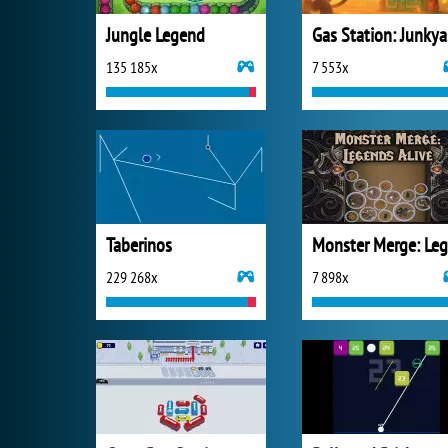
Jungle Legend
Ga
135 185x
7 553x
Taberinos
229 268x
7 898x