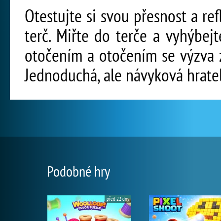
Otestujte si svou přesnost a ref
terč. Miřte do terče a vyhýbej
otočením a otočením se výzva z
Jednoduchá, ale návyková hrate
Podobné hry
před 22 dny