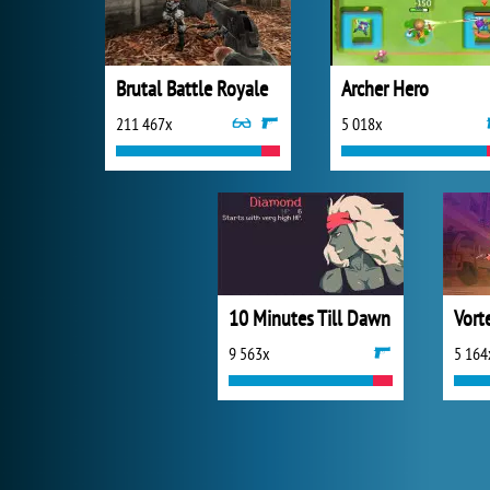
Brutal Battle Royale
Archer Hero
211 467x
5 018x
10 Minutes Till Dawn
Vort
9 563x
5 164