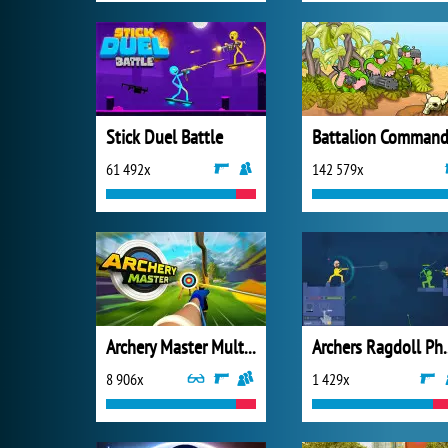
Stick Duel Battle
Battalion Command
61 492x
142 579x
Archery Master Multiplayer
Archers R
8 906x
1 429x