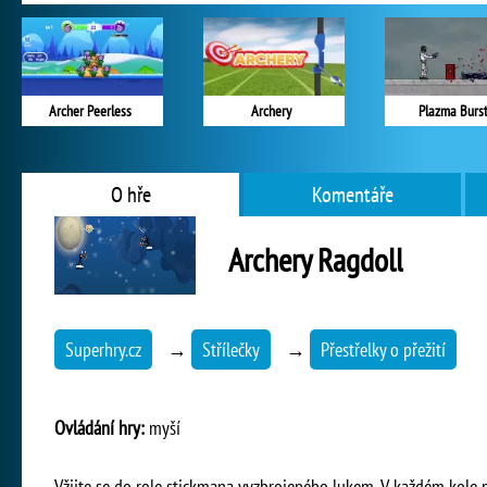
Archer Peerless
Archery
Plazma Burs
O hře
Komentáře
Archery Ragdoll
Superhry.cz
→
Střílečky
→
Přestřelky o přežití
Ovládání hry:
myší
Vžijte se do role stickmana vyzbrojeného lukem. V každém kole p