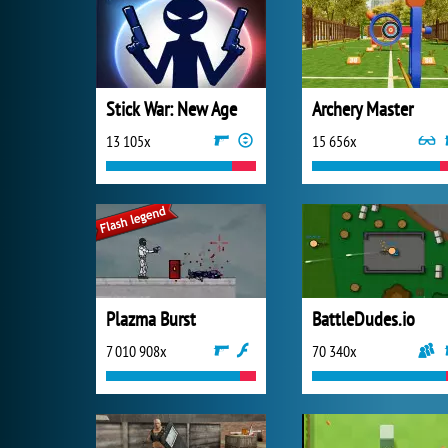
Stick War: New Age
Archery Master
13 105x
15 656x
Plazma Burst
BattleDudes.io
7 010 908x
70 340x