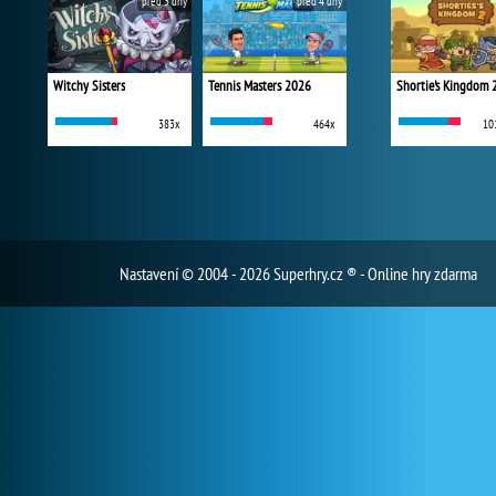
před 3 dny
před 4 dny
Witchy Sisters
Tennis Masters 2026
Shortie's Kingdom 
383x
464x
10
Nastavení
© 2004 - 2026 Superhry.cz ® - Online hry zdarma