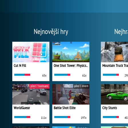
Nejnovější hry
Nejhr
Cut N Fill
One Shot Tower: Physics Destroyer
Mountain Truck Tra
65x
61x
29
před 7 hodinami
před 1 dnem
WorldGuessr
Battle Shot Elite
City Stunts
111x
197x
40