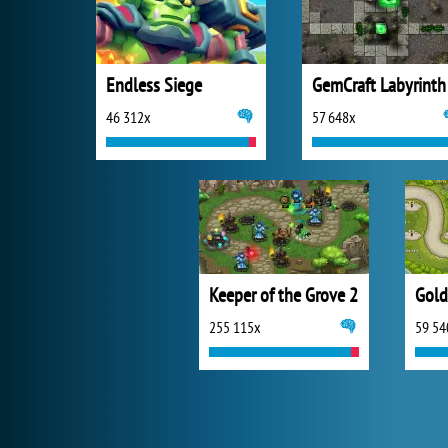
Endless Siege
GemCraft Labyrinth
46 312x
57 648x
Keeper of the Grove 2
Gold
255 115x
59 54