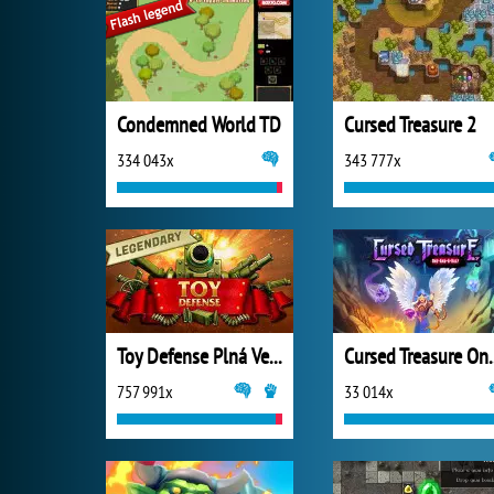
Condemned World TD
Cursed Treasure 2
334 043x
343 777x
Toy Defense Plná Verze
Cursed Trea
757 991x
33 014x