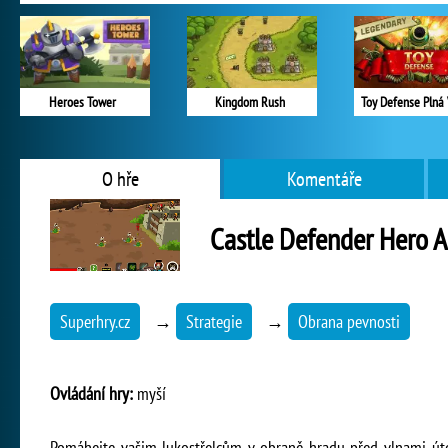
Heroes Tower
Kingdom Rush
Toy Defense Plná 
O hře
Komentáře
Castle Defender Hero A
Superhry.cz
→
Strategie
→
Obrana pevnosti
Ovládání hry:
myší
Pomáhejte vašim lukostřelcům v obraně hradu před vlnami útoč