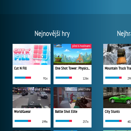
Nejnovější hry
Nejhr
před 6 hodinami
Cut N Fill
One Shot Tower: Physics Destroyer
Mountain Truck Tra
91x
126x
29
před 1 dnem
před 3 dny
WorldGuessr
Battle Shot Elite
City Stunts
199x
257x
40