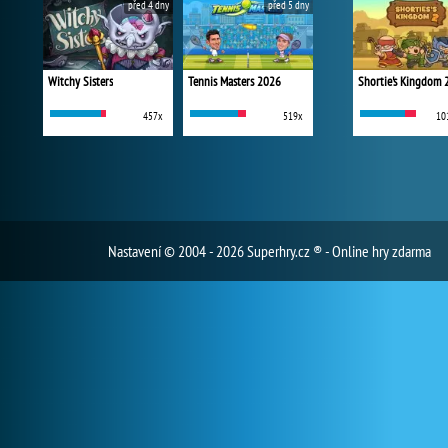
před 4 dny
před 5 dny
Witchy Sisters
Tennis Masters 2026
Shortie's Kingdom 
457x
519x
10
Nastavení
© 2004 - 2026 Superhry.cz ® - Online hry zdarma