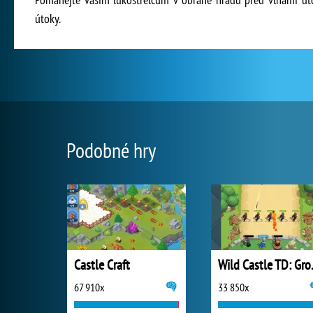
útoky.
Podobné hry
Castle Craft
Wild C
67 910x
33 850x