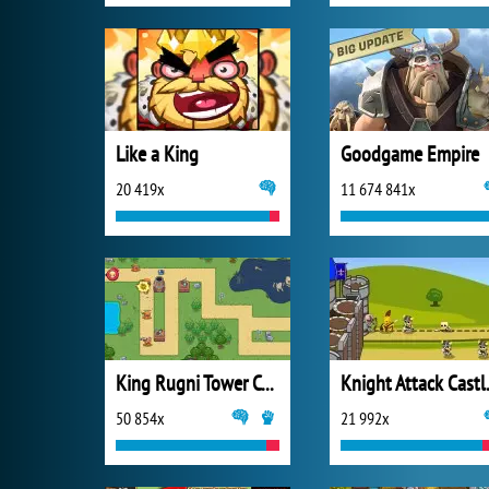
Like a King
Goodgame Empire
20 419x
11 674 841x
King Rugni Tower Conquest
Knight 
50 854x
21 992x