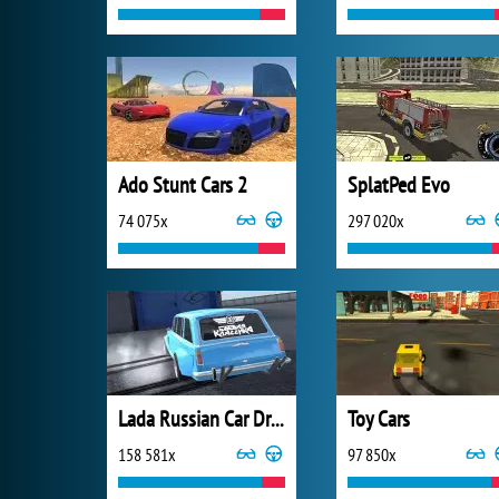
Ado Stunt Cars 2
SplatPed Evo
74 075x
297 020x
Lada Russian Car Drift
Toy Cars
158 581x
97 850x