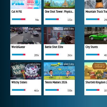
Cut N Fill
One Shot Tower: Physics Destroyer
Mountain Truck Tra
94x
132x
29
před 1 dnem
před 3 dny
WorldGuessr
Battle Shot Elite
City Stunts
205x
261x
40
před 4 dny
před 5 dny
Witchy Sisters
Tennis Masters 2026
Shortie's Kingdom 
461x
530x
10