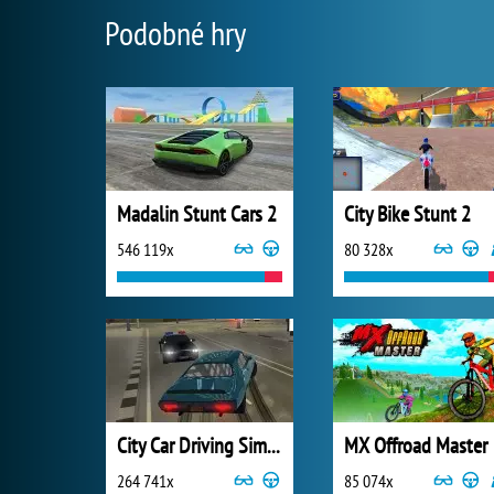
Podobné hry
Madalin Stunt Cars 2
City Bike Stunt 2
546 119x
80 328x
City Car Driving Simulator 3
MX Offroad Master
264 741x
85 074x