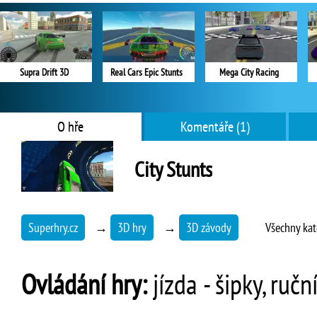
Supra Drift 3D
Real Cars Epic Stunts
Mega City Racing
O hře
Komentáře (1)
City Stunts
Superhry.cz
→
3D hry
→
3D závody
Všechny kat
Ovládání hry:
jízda - šipky, ruč