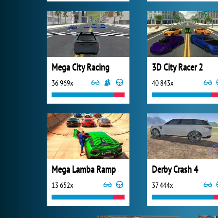
Mega City Racing
3D City Racer 2
36 969x
40 843x
Mega Lamba Ramp
Derby Crash 4
13 652x
37 444x