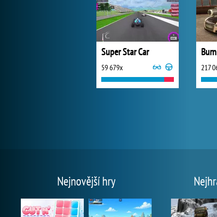
Super Star Car
Burn
59 679x
217 0
Nejnovější hry
Nejhr