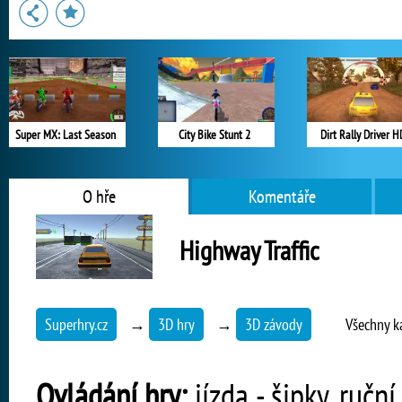
Super MX: Last Season
City Bike Stunt 2
Dirt Rally Driver H
O hře
Komentáře
Highway Traffic
Superhry.cz
→
3D hry
→
3D závody
Všechny k
Ovládání hry:
jízda - šipky, ručn