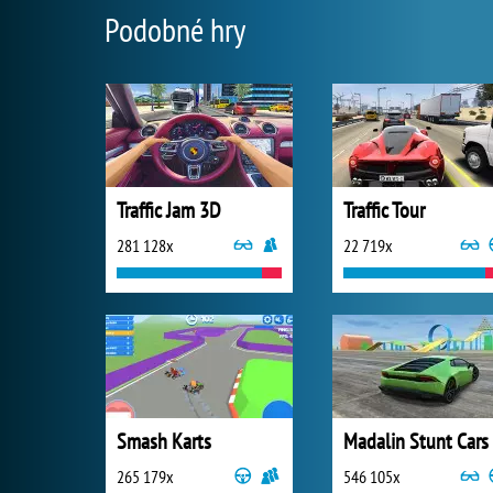
Podobné hry
Traffic Jam 3D
Traffic Tour
281 128x
22 719x
Smash Karts
Madalin Stunt Cars
265 179x
546 105x