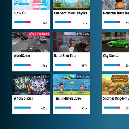
Cut N Fill
One Shot Tower: Physics Destroyer
Mountain Truck Tra
84x
71x
29
před 21 hodinami
před 2 dny
WorldGuessr
Battle Shot Elite
City Stunts
176x
237x
40
před 3 dny
před 4 dny
Witchy Sisters
Tennis Masters 2026
Shortie's Kingdom 
435x
501x
10