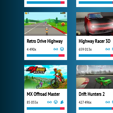
Retro Drive Highway
Highway Racer 3D
4 490x
659 013x
MX Offroad Master
Drift Hunters 2
85 055x
427 496x