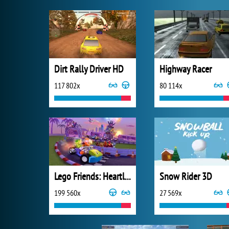
Dirt Rally Driver HD
Highway Racer
117 802x
80 114x
Lego Friends: Heartlake Rush
Snow Rider 3D
199 560x
27 569x