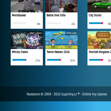
WorldGuessr
Battle Shot Elite
City Stunts
14x
22x
40
před 1 dnem
před 3 dny
Witchy Sisters
Tennis Masters 2026
Shortie's Kingdom 
271x
317x
10
Nastavení
© 2004 - 2026 Superhry.cz ® - Online hry zdarma