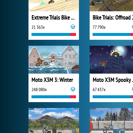
Extreme Trials Bike 2019
Bike Trials: Offroad 
21 363x
77 790x
Moto X3M 3: Winter
Moto X
248 080x
67 437x