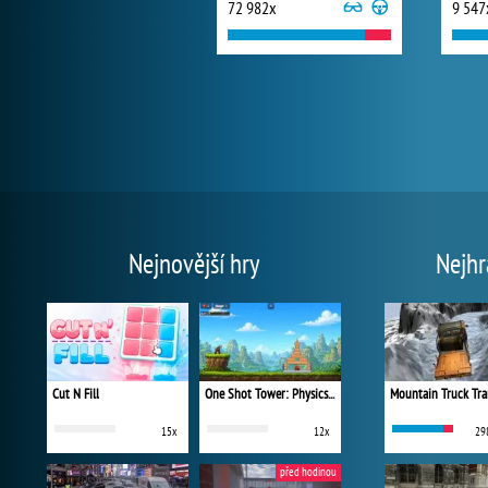
72 982x
9 547
Nejnovější hry
Nejhr
Cut N Fill
One Shot Tower: Physics Destroyer
Mountain Truck Tra
15x
12x
29
před hodinou