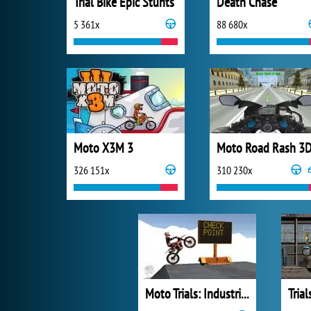
Trial Bike Epic Stunts
Death Chase
5 361x
88 680x
Moto X3M 3
Moto Road Rash 3
326 151x
310 230x
Moto Trials: Industrial
Trial