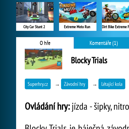
City Car Stunt 2
Extreme Moto Run
O hře
Komentáře (1)
Blocky Trials
Superhry.cz
→
Závodní hry
→
Létající kola
Ovládání hry:
jízda - šipky, nitr
Blocky Trials je báječná závod