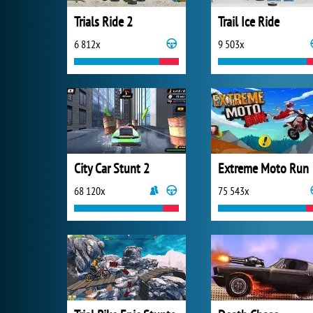
Trials Ride 2
Trail Ice Ride
6 812x
9 503x
City Car Stunt 2
Extreme Moto Run
68 120x
75 543x