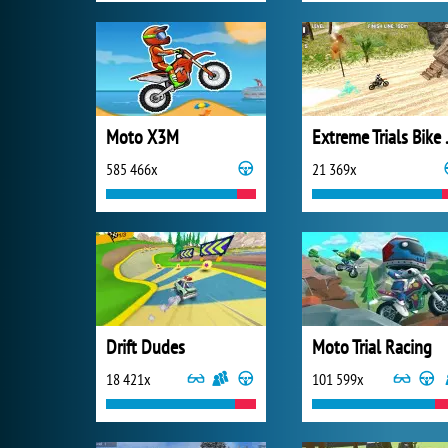
Moto X3M
Extrem
585 466x
21 369x
Drift Dudes
Moto Trial Racing
18 421x
101 599x