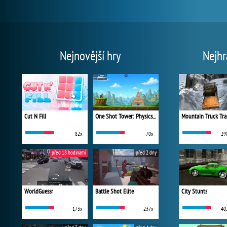
Nejnovější hry
Nejhr
Cut N Fill
One Shot Tower: Physics Destroyer
Mountain Truck Tra
82x
70x
29
před 18 hodinami
před 2 dny
WorldGuessr
Battle Shot Elite
City Stunts
173x
237x
40