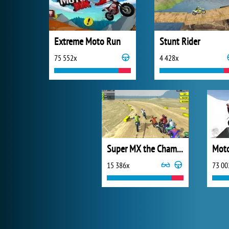
Extreme Moto Run
Stunt Rider
75 552x
4 428x
Super MX the Champion
15 386x
73 00