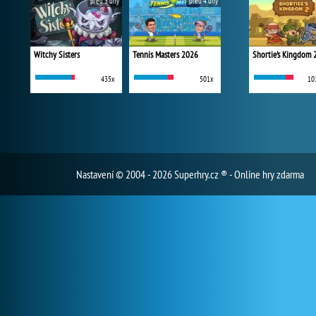
před 3 dny
před 4 dny
Witchy Sisters
Tennis Masters 2026
Shortie's Kingdom 
435x
501x
10
Nastavení
© 2004 - 2026 Superhry.cz ® - Online hry zdarma