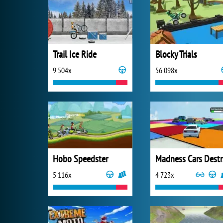
Trail Ice Ride
Blocky Trials
9 504x
56 098x
Hobo Speedster
M
5 116x
4 723x