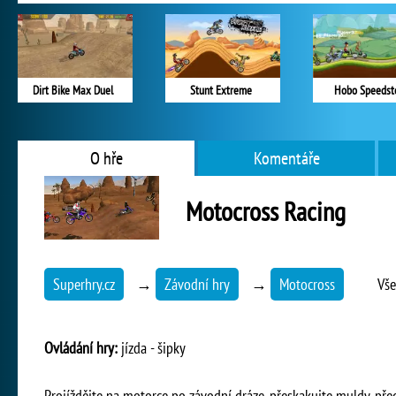
Dirt Bike Max Duel
Stunt Extreme
Hobo Speedst
O hře
Komentáře
Motocross Racing
Superhry.cz
→
Závodní hry
→
Motocross
Vše
Ovládání hry:
jízda - šipky
Projíždějte na motorce po závodní dráze, přeskakujte muldy, předj