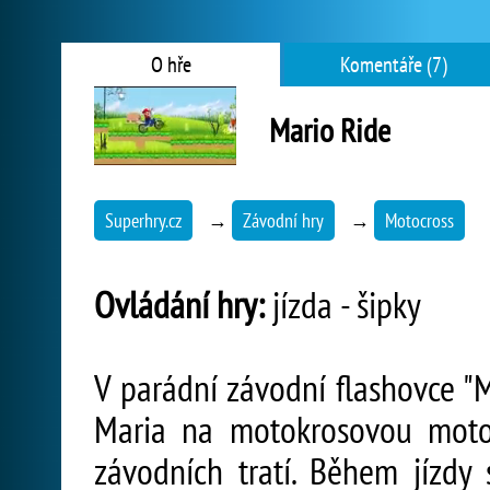
O hře
Komentáře (7)
Mario Ride
Superhry.cz
→
Závodní hry
→
Motocross
Ovládání hry:
jízda - šipky
V parádní závodní flashovce "M
Maria na motokrosovou moto
závodních tratí. Během jízdy 