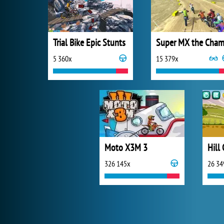
Trial Bike Epic Stunts
5 360x
15 379x
Moto X3M 3
Hill
326 145x
26 34