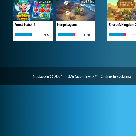
před 4 dny
před 5 dny
Forest Match 4
Merge Lagoon
Shortie's Kingdom 
782x
1 298x
10
Nastavení
© 2004 - 2026 Superhry.cz ® - Online hry zdarma