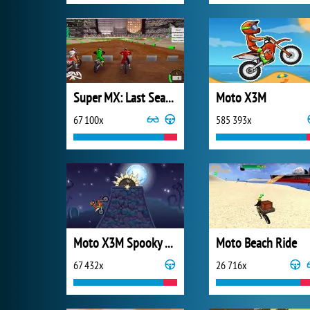
Super MX: Last Season
Moto X3M
67 100x
585 393x
Moto X3M Spooky Land
Moto Beach Ride
67 432x
26 716x