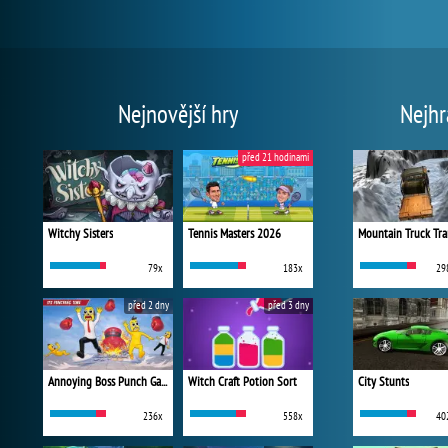
Nejnovější hry
Nejhr
před 21 hodinami
Witchy Sisters
Tennis Masters 2026
Mountain Truck Tra
79x
183x
29
před 2 dny
před 3 dny
Annoying Boss Punch Game
Witch Craft Potion Sort
City Stunts
236x
558x
40