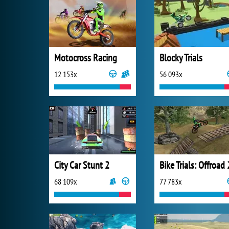
Motocross Racing
Blocky Trials
12 153x
56 093x
City Car Stunt 2
Bike Trials: Offroad 
68 109x
77 783x