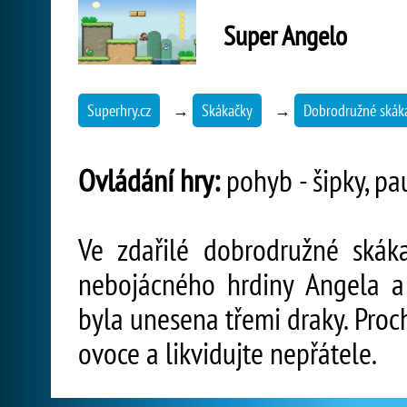
Super Angelo
Superhry.cz
→
Skákačky
→
Dobrodružné skák
Ovládání hry:
pohyb - šipky, pa
Ve zdařilé dobrodružné skáka
nebojácného hrdiny Angela a 
byla unesena třemi draky. Proc
ovoce a likvidujte nepřátele.