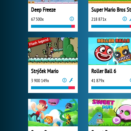
Deep Freeze
Super Mario Bros St
67 500x
218 871x
Strýček Mario
Roller Ball 6
3 900 149x
41 879x