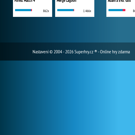
Forest Match 4
Merge Lagoon
Adam a Eva: Golf
862x
1 466x
8
Nastavení
© 2004 - 2026 Superhry.cz ® - Online hry zdarma