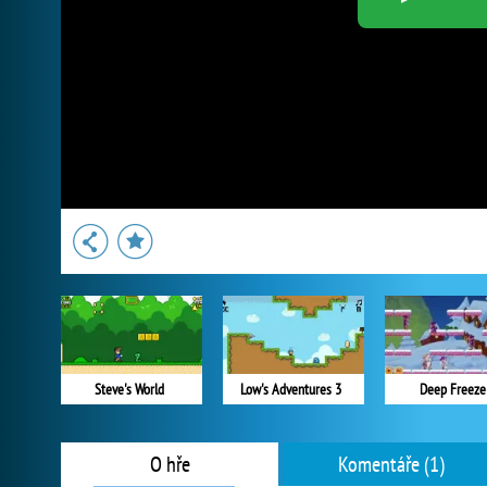
Steve's World
Low's Adventures 3
Deep Freeze
O hře
Komentáře (1)