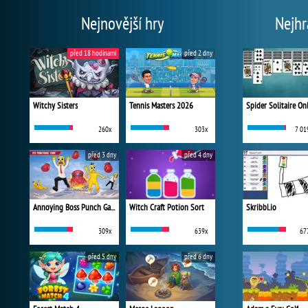
Nejnovější hry
Nejhr
před 18 hodinami
před 2 dny
Witchy Sisters
Tennis Masters 2026
Spider Solitaire On
260x
303x
7 01
před 3 dny
před 4 dny
Annoying Boss Punch Game
Witch Craft Potion Sort
Skribbl.io
309x
639x
67
před 5 dny
před 6 dny