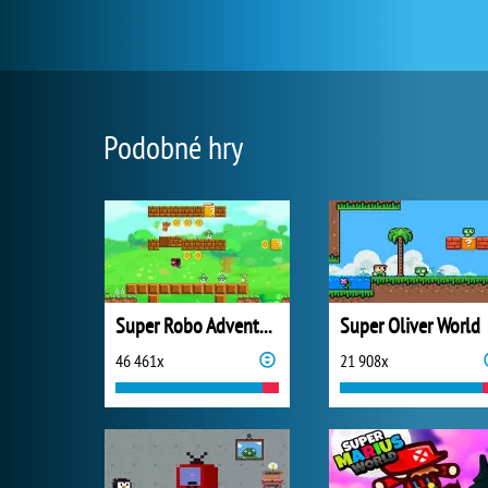
Podobné hry
Super Robo Adventure
Super Oliver World
46 461x
21 908x