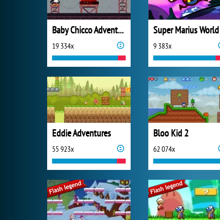
Baby Chicco Adventures
Super Marius World
19 334x
9 383x
Eddie Adventures
Bloo Kid 2
55 923x
62 074x