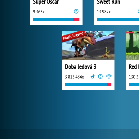
Super Oscar
Sweet Run
9 363x
13 982x
Doba ledová 3
3 813 434x
130 3