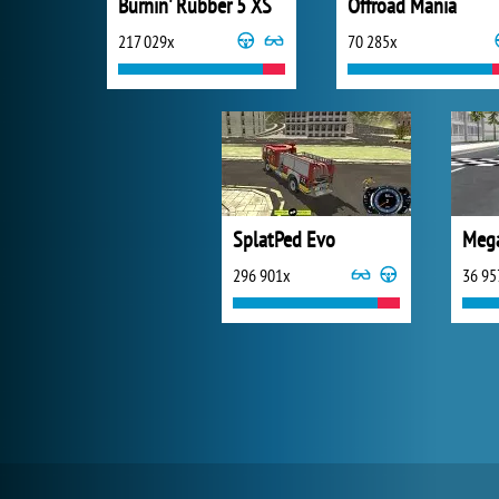
Burnin' Rubber 5 XS
Offroad Mania
217 029x
70 285x
SplatPed Evo
Mega
296 901x
36 95