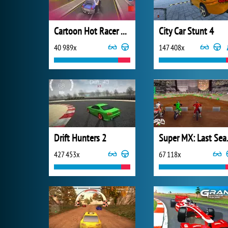
Cartoon Hot Racer 3D
City Car Stunt 4
40 989x
147 408x
Drift Hunters 2
Super
427 453x
67 118x