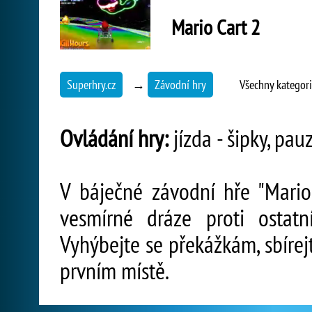
Mario Cart 2
Superhry.cz
→
Závodní hry
Všechny kategor
Ovládání hry:
jízda - šipky, pau
V báječné závodní hře "Mari
vesmírné dráze proti ostat
Vyhýbejte se překážkám, sbírej
prvním místě.