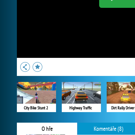
City Bike Stunt 2
Highway Traffic
Dirt Rally Drive
O hře
Komentáře (8)