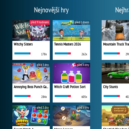
Nejnovější hry
Nejhr
před 9 hodinami
před 1 dnem
Witchy Sisters
Tennis Masters 2026
Mountain Truck Tra
178x
262x
29
před 3 dny
před 4 dny
Annoying Boss Punch Game
Witch Craft Potion Sort
City Stunts
284x
605x
40
před 5 dny
před 6 dny