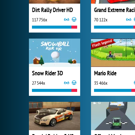
Dirt Rally Driver HD
G
117 756x
70 122x
Snow Rider 3D
Mario Ride
27 544x
35 466x