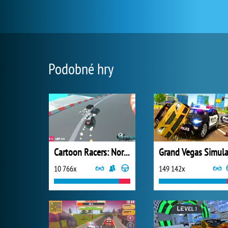
Podobné hry
Cartoon Racers: North Pole
10 766x
149 142x