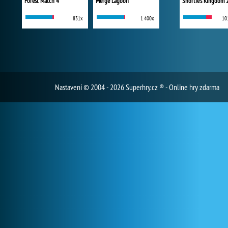
Forest Match 4
Merge Lagoon
Shortie's Kingdom 
831x
1 400x
10
Nastavení
© 2004 - 2026 Superhry.cz ® - Online hry zdarma