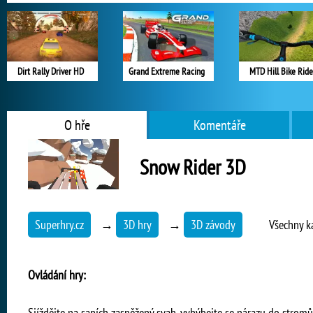
Dirt Rally Driver HD
Grand Extreme Racing
MTD Hill Bike Ride
O hře
Komentáře
Snow Rider 3D
Superhry.cz
→
3D hry
→
3D závody
Všechny k
Ovládání hry:
Sjíždějte na saních zasněžený svah, vyhýbejte se nárazu do stromů,