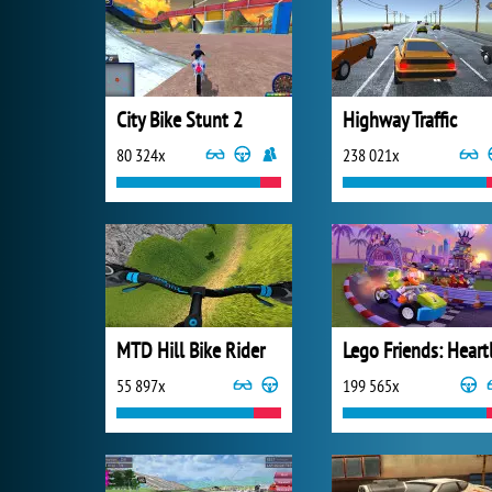
City Bike Stunt 2
Highway Traffic
80 324x
238 021x
MTD Hill Bike Rider
55 897x
199 565x