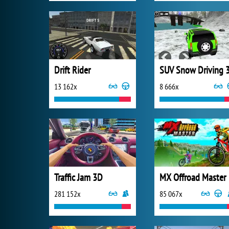
Drift Rider
SUV Snow Driving 
13 162x
8 666x
Traffic Jam 3D
MX Offroad Master
281 152x
85 067x