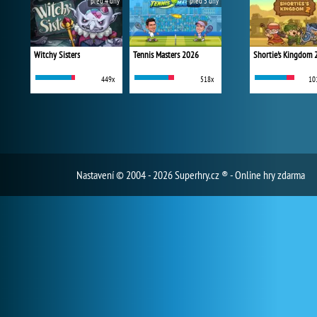
před 4 dny
před 5 dny
Witchy Sisters
Tennis Masters 2026
Shortie's Kingdom 
449x
518x
10
Nastavení
© 2004 - 2026 Superhry.cz ® - Online hry zdarma