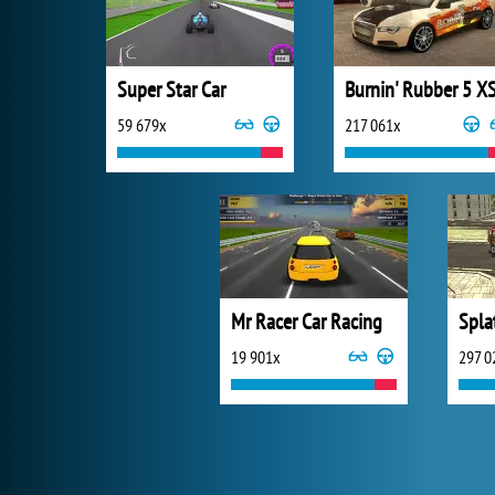
Super Star Car
Burnin' Rubber 5 X
59 679x
217 061x
Mr Racer Car Racing
Spla
19 901x
297 0