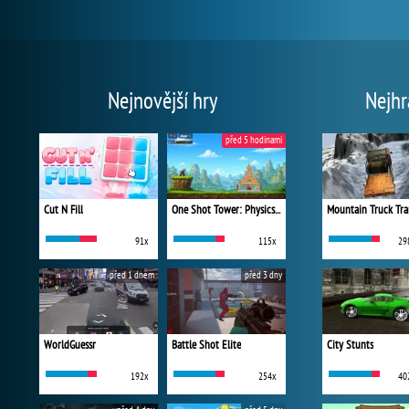
Nejnovější hry
Nejhr
před 5 hodinami
Cut N Fill
One Shot Tower: Physics Destroyer
Mountain Truck Tra
91x
115x
29
před 1 dnem
před 3 dny
WorldGuessr
Battle Shot Elite
City Stunts
192x
254x
40