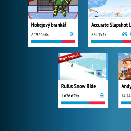
Hokejový brankář
2 197 538x
276 194x
Rufus Snow Ride
Andy
1 626 635x
74 24