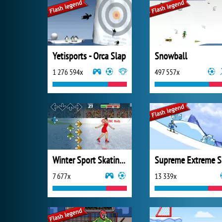
Yetisports - Orca Slap
Snowball
1 276 594x
497 557x
Winter Sport Skating Hero
Su
7 677x
13 339x