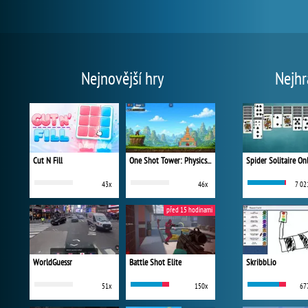
Nejnovější hry
Nejhr
Cut N Fill
One Shot Tower: Physics Destroyer
Spider Solitaire On
43x
46x
7 02
před 15 hodinami
WorldGuessr
Battle Shot Elite
Skribbl.io
51x
150x
67