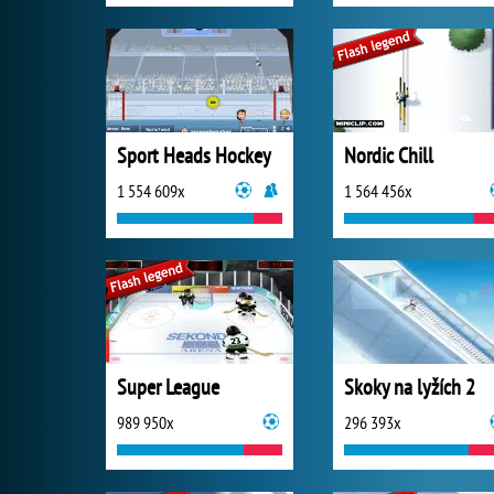
Sport Heads Hockey
Nordic Chill
1 554 609x
1 564 456x
Super League
Skoky na lyžích 2
989 950x
296 393x