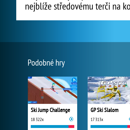
nejblíže středovému terči na ko
Podobné hry
Ski Jump Challenge
GP Ski Slalom
18 322x
17 313x