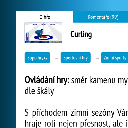
O hře
Komentáře (99)
Curling
Superhry.cz
→
Sportovní hry
→
Zimní sporty
Ovládání hry:
směr kamenu myší,
dle škály
S příchodem zimní sezóny Vám 
hraje roli nejen přesnost, ale