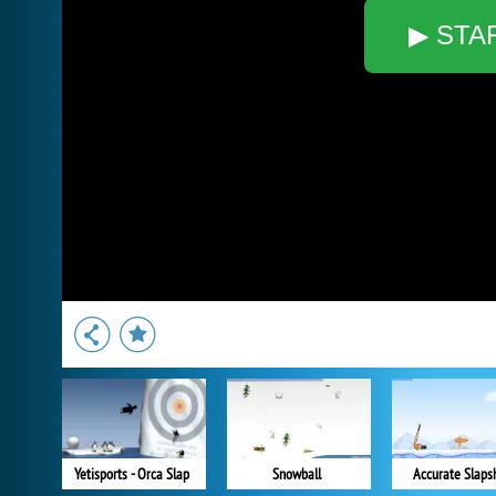
▶ STA
Yetisports - Orca Slap
Snowball
Accurate Slaps